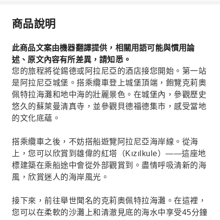
商品說明
此商品文案由機器翻譯提供，相關用語可能與慣用論
述、原文內容有所差異，請知悉。
您的旅程將從錫德或阿拉尼亞的酒店接您開始。第一站
是阿拉尼亞城堡。搭乘纜車登上城堡頂端，飽覽克莉奧
佩特拉海灘和地中海的壯麗景色。在城堡內，參觀歷史
悠久的蘇萊曼清真寺，並參觀貝德福德集市，感受當地
的文化底蘊。
搭乘纜車之後，不妨搭船遊覽阿拉尼亞海岸線。從海
上，您可以欣賞到雄偉的紅塔（Kızılkule）——這座地
標建築在乘船途中會從外部觀賞到。盡情呼吸清新的海
風，欣賞迷人的海岸風光。
接下來，前往舉世聞名的克莉奧佩特拉海灘。在這裡，
您可以在柔軟的沙灘上和清澈見底的海水中享受45分鐘