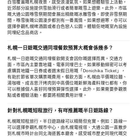
白雪覆蓋嘅札幌夜景，感受浪漫氣氛。如果想體驗雪上活動，
近郊部分設施提供雪胎滑行或者簡單嘅雪上遊樂。此外，市區
嘅大通公園喺雪祭期間會展出精緻嘅冰雕雪像，即使非雪祭期
間，喺雪後嘅公園漫步都別有一番風情。如果想避寒，亦可以
選擇參觀札幌啤酒園或者白色戀人公園，體驗佢哋嘅室內設施
同埋紀念品商店。
札幌一日遊嘅交通同埋餐飲預算大概會係幾多？
札幌一日遊嘅交通同埋餐飲開支會因你嘅選擇而異。交通方
面，市區內主要靠地鐵、電車同埋巴士，如果移動頻密可以考
慮購買地鐵一日券或者週末假日用嘅「Donichika Ticket」，
有助於節省單次購票嘅費用。餐飲方面，札幌由平價嘅拉麵、
湯咖喱、成吉思汗烤肉到中高價位嘅新鮮海產料理乜都有，你
可以根據個人喜好同埋預算彈性選擇。此外，如果需要參觀景
點或者體驗活動，都要將相關費用計埋。
針對札幌嘅短程旅行，有咩推薦嘅半日遊路線？
札幌嘅短程旅行，半日遊路線可以精簡但充實。例如：路線一
可以選擇參觀札幌市中心，由札幌電視塔、大通公園一直散步
到札幌市時計台同北海道舊本廳舍，感受城市歷史同現代嘅交