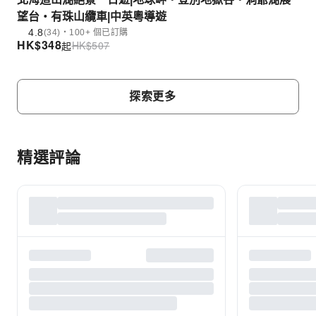
望台・有珠山纜車|中英粵導遊
4.8
(34)・100+ 個已訂購
HK$
348
HK$
507
起
探索更多
精選評論