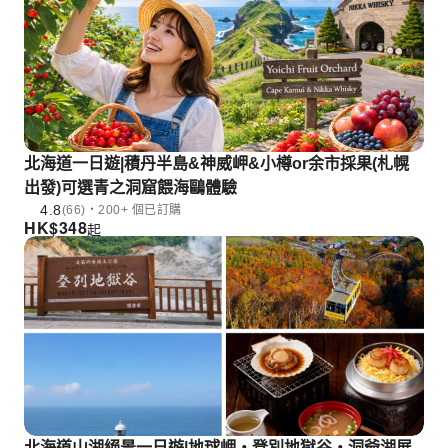
北海道一日遊|積丹半島&神威岬&小樽or余市採果(札幌
出發)可選青之洞窟餵海鷗體驗
4.8
(66)・200+ 個已訂購
HK$
348
起
北海道山湖絕景一日遊|地球岬・登別地獄谷・洞爺湖展