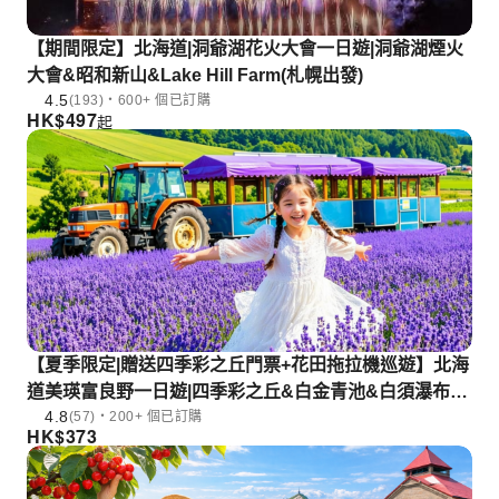
【期間限定】北海道|洞爺湖花火大會一日遊|洞爺湖煙火
大會&昭和新山&Lake Hill Farm(札幌出發)
4.5
(193)・600+ 個已訂購
HK$
497
起
【夏季限定|贈送四季彩之丘門票+花田拖拉機巡遊】北海
道美瑛富良野一日遊|四季彩之丘&白金青池&白須瀑布&
4.8
富田農場|中英文服務|札幌往返
(57)・200+ 個已訂購
HK$
373