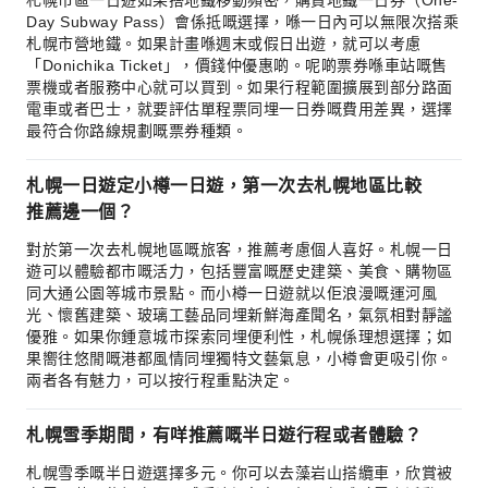
札幌市區一日遊如果搭地鐵移動頻密，購買地鐵一日券（One-
Day Subway Pass）會係抵嘅選擇，喺一日內可以無限次搭乘
札幌市營地鐵。如果計畫喺週末或假日出遊，就可以考慮
「Donichika Ticket」，價錢仲優惠啲。呢啲票券喺車站嘅售
票機或者服務中心就可以買到。如果行程範圍擴展到部分路面
電車或者巴士，就要評估單程票同埋一日券嘅費用差異，選擇
最符合你路線規劃嘅票券種類。
札幌一日遊定小樽一日遊，第一次去札幌地區比較
推薦邊一個？
對於第一次去札幌地區嘅旅客，推薦考慮個人喜好。札幌一日
遊可以體驗都市嘅活力，包括豐富嘅歷史建築、美食、購物區
同大通公園等城市景點。而小樽一日遊就以佢浪漫嘅運河風
光、懷舊建築、玻璃工藝品同埋新鮮海產聞名，氣氛相對靜謐
優雅。如果你鍾意城市探索同埋便利性，札幌係理想選擇；如
果嚮往悠閒嘅港都風情同埋獨特文藝氣息，小樽會更吸引你。
兩者各有魅力，可以按行程重點決定。
札幌雪季期間，有咩推薦嘅半日遊行程或者體驗？
札幌雪季嘅半日遊選擇多元。你可以去藻岩山搭纜車，欣賞被