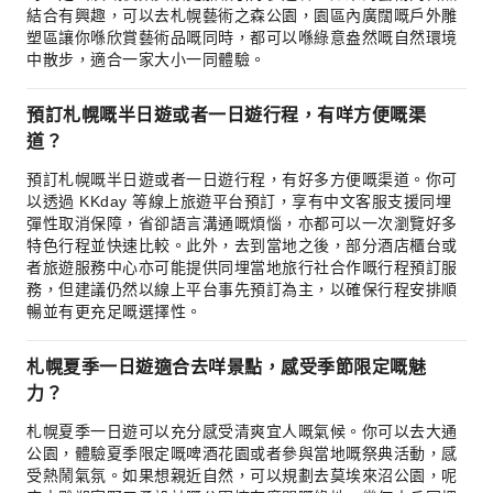
結合有興趣，可以去札幌藝術之森公園，園區內廣闊嘅戶外雕
塑區讓你喺欣賞藝術品嘅同時，都可以喺綠意盎然嘅自然環境
中散步，適合一家大小一同體驗。
預訂札幌嘅半日遊或者一日遊行程，有咩方便嘅渠
道？
預訂札幌嘅半日遊或者一日遊行程，有好多方便嘅渠道。你可
以透過 KKday 等線上旅遊平台預訂，享有中文客服支援同埋
彈性取消保障，省卻語言溝通嘅煩惱，亦都可以一次瀏覽好多
特色行程並快速比較。此外，去到當地之後，部分酒店櫃台或
者旅遊服務中心亦可能提供同埋當地旅行社合作嘅行程預訂服
務，但建議仍然以線上平台事先預訂為主，以確保行程安排順
暢並有更充足嘅選擇性。
札幌夏季一日遊適合去咩景點，感受季節限定嘅魅
力？
札幌夏季一日遊可以充分感受清爽宜人嘅氣候。你可以去大通
公園，體驗夏季限定嘅啤酒花園或者參與當地嘅祭典活動，感
受熱鬧氣氛。如果想親近自然，可以規劃去莫埃來沼公園，呢