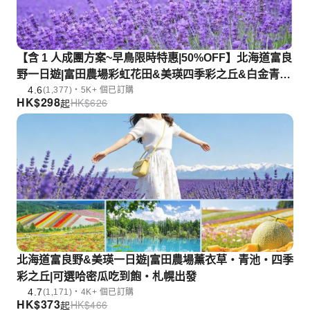
【含 1 人成團方案~早鳥限時特惠|50%OFF】北海道富良
野一日遊|富田農場彩虹花田&美瑛四季彩之丘&白金青池|
4.6
札幌出發
(1,377)・5K+ 個已訂購
HK$
298
HK$
626
起
北海道富良野&美瑛一日遊|富田農場薰衣草・青池・四季
彩之丘|可選哈密瓜吃到飽・札幌出發
4.7
(1,171)・4K+ 個已訂購
HK$
373
HK$
466
起