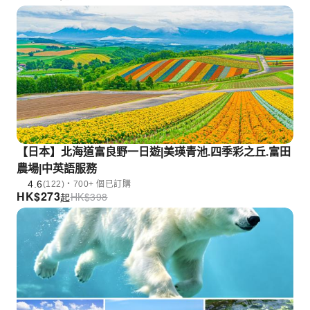
【日本】北海道富良野一日遊|美瑛青池.四季彩之丘.富田
農場|中英語服務
4.6
(122)・700+ 個已訂購
HK$
273
HK$
398
起