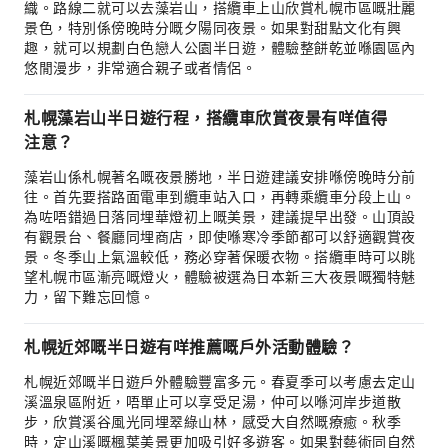
織。路線二就可以去藻岩山，搭纜車上山欣賞札幌市區嘅壯麗
景色，特別係傍晚時分嘅夕陽同夜景。如果對甜點文化有興
趣，就可以規劃白色戀人公園半日遊，體驗整餅乾並喺園區內
悠閒漫步，非常適合親子或者情侶。
札幌藻岩山半日遊行程，搭纜車欣賞夜景有咩值得
注意？
藻岩山係札幌著名嘅夜景勝地，半日遊建議安排喺傍晚時分前
往。首先要搭路面電車到纜車站入口，再轉乘纜車分段上山。
為咗唔錯過日落同埋華燈初上嘅美景，建議提早出發。山頂設
有觀景台、餐廳同埋商店，即使喺寒冷季節都可以舒適觀賞夜
景。冬季山上氣溫較低，務必穿著保暖衣物。搭纜車時可以眺
望札幌市區漸亮嘅燈火，體驗被選為日本新三大夜景嘅獨特魅
力，留下難忘回憶。
札幌近郊嘅半日遊有咩推薦嘅戶外活動體驗？
札幌近郊嘅半日遊戶外體驗豐富多元。春夏季可以考慮去定山
溪溫泉區附近，唔單止可以享受足湯，仲可以喺河岸步道散
步，欣賞溪谷風光同埋翠綠山林，感受大自然嘅療癒。秋季
時，定山溪嘅楓葉美景更加吸引好多遊客。如果對藝術同自然