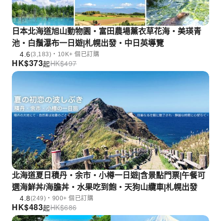
日本北海道旭山動物園・富田農場薰衣草花海・美瑛青
池・白鬚瀑布一日遊|札幌出發・中日英導覽
4.6
(3,183)・10K+ 個已訂購
HK$
373
HK$
497
起
北海道夏日積丹・余市・小樽一日遊|含景點門票|午餐可
選海鮮丼/海膽丼・水果吃到飽・天狗山纜車|札幌出發
4.8
(249)・900+ 個已訂購
HK$
483
HK$
686
起