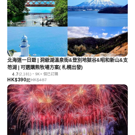
北海道一日遊 | 洞爺湖溫泉街&登別地獄谷&昭和新山&支
笏湖 | 可選購熊牧場方案( 札幌出發)
4.7
(2,181)・9K+ 個已訂購
HK$
390
HK$
487
起