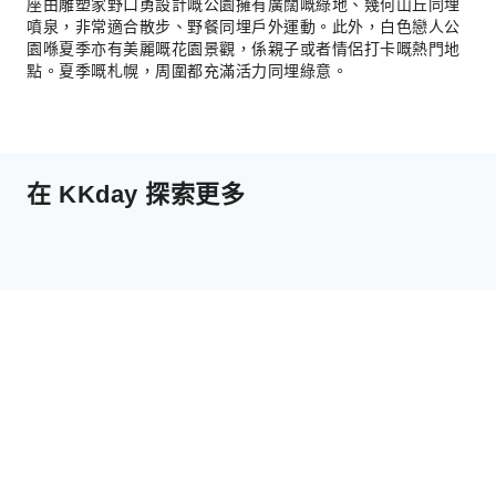
座由雕塑家野口勇設計嘅公園擁有廣闊嘅綠地、幾何山丘同埋
噴泉，非常適合散步、野餐同埋戶外運動。此外，白色戀人公
園喺夏季亦有美麗嘅花園景觀，係親子或者情侶打卡嘅熱門地
點。夏季嘅札幌，周圍都充滿活力同埋綠意。
在 KKday 探索更多