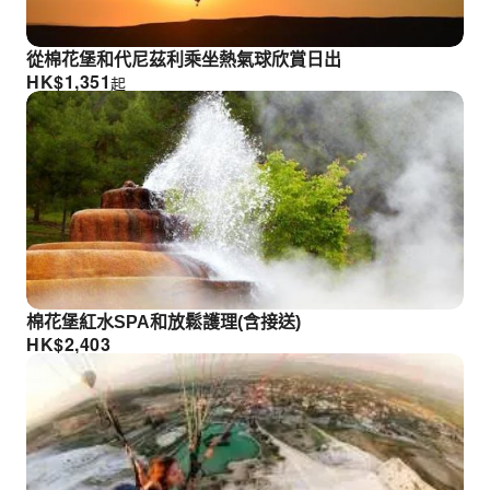
從棉花堡和代尼茲利乘坐熱氣球欣賞日出
HK$
1,351
起
棉花堡紅水SPA和放鬆護理(含接送)
HK$
2,403