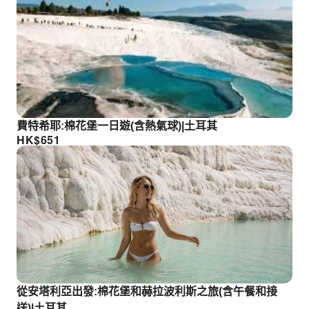
費特希耶:棉花堡一日遊(含熱氣球)|土耳其
HK$
651
從安塔利亞出發:棉花堡和赫拉波利斯之旅(含午餐和接
送)|土耳其