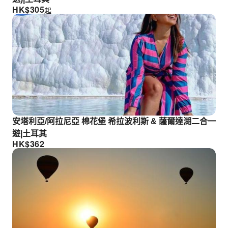
HK$
305
起
安塔利亞/阿拉尼亞 棉花堡 希拉波利斯 & 薩爾達湖二合一
遊|土耳其
HK$
362