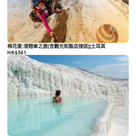
棉花堡:滑翔傘之旅(含觀光和飯店接送)|土耳其
HK$
561