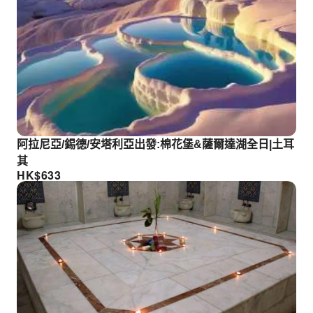
阿拉尼亞/錫德/安塔利亞出發:棉花堡&薩爾達湖全日|土耳
其
HK$
633