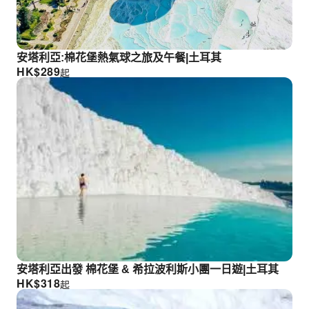
安塔利亞:棉花堡熱氣球之旅及午餐|土耳其
HK$
289
起
安塔利亞出發 棉花堡 & 希拉波利斯小團一日遊|土耳其
HK$
318
起