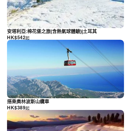
安塔利亞:棉花堡之旅(含熱氣球體驗)|土耳其
HK$
542
起
搭乘奧林波斯山纜車
HK$
389
起