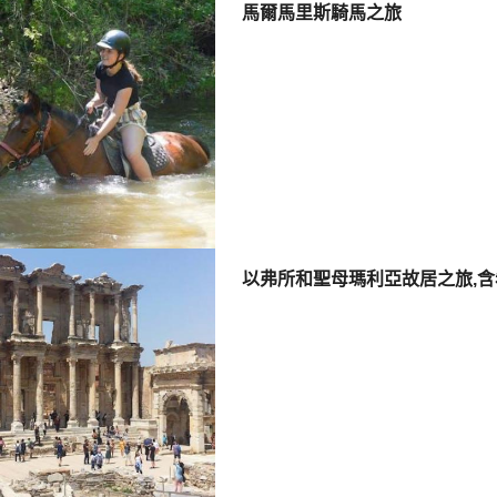
馬爾馬里斯騎馬之旅
以弗所和聖母瑪利亞故居之旅,含