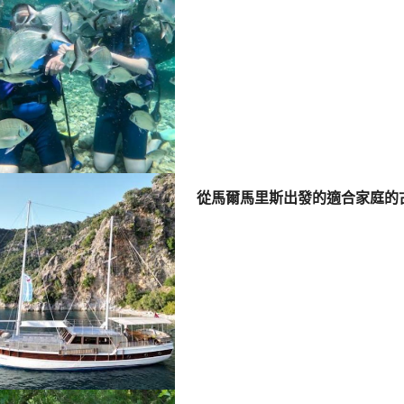
從馬爾馬里斯出發的適合家庭的