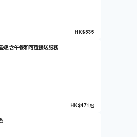
HK$
535
巡遊,含午餐和可選接送服務
HK$
471
起
遊