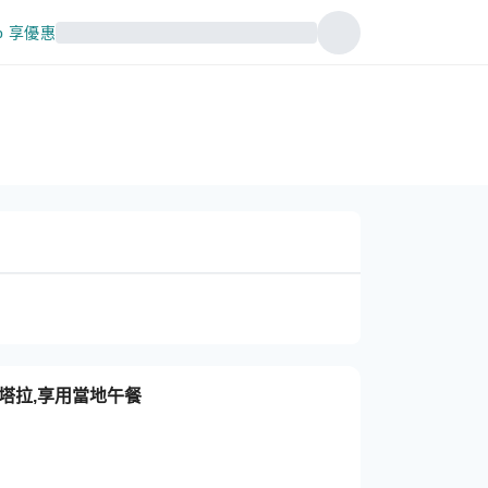
p 享優惠
塔拉,享用當地午餐