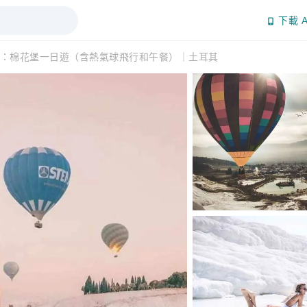
下載 A
：棉花堡一日遊（含熱氣球飛行和午餐）｜土耳其