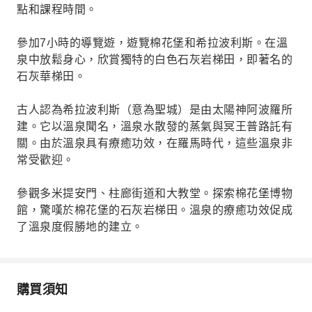
點和課程時間。
參加7小時的導覽遊，遊覽棉花堡和希拉波利斯。在溫
泉中放鬆身心，欣賞獨特的白色石灰岩梯田，即著名的
石灰華梯田。
古人認為希拉波利斯（意為聖城）是由太陽神阿波羅所
建。它以溫泉聞名，溫泉水散發的蒸氣與冥王普路託有
關。由於溫泉具有療癒功效，在羅馬時代，這些溫泉非
常受歡迎。
參觀多米提安門、柱廊街道和大教堂。探索棉花堡博物
館，驚嘆於棉花堡的石灰岩梯田。溫泉的療癒功效促成
了溫泉度假勝地的建立。
購買須知