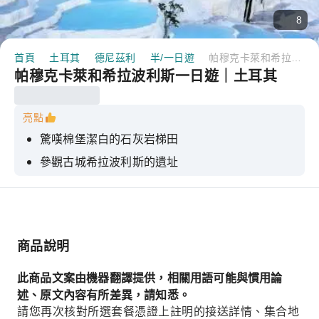
8
首頁
土耳其
德尼茲利
半/一日遊
帕穆克卡萊和希拉波利斯一日遊｜土耳其
帕穆克卡萊和希拉波利斯一日遊｜土耳其
亮點
驚嘆棉堡潔白的石灰岩梯田
參觀古城希拉波利斯的遺址
在溫泉的療癒之水中放鬆身心
商品說明
此商品文案由機器翻譯提供，相關用語可能與慣用論
述、原文內容有所差異，請知悉。
請您再次核對所選套餐憑證上註明的接送詳情、集合地