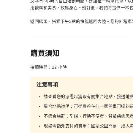
您將有5小時的自由活動時間。建議租一輛摩托車，以
用飲料和美食，放鬆身心。預訂後，我們將提供一本
返回碼頭，搭乘下午3點的快艇返回大陸。您的計程車
購買須知
持續時間：12 小時
注意事項
請查看您的憑證以獲取有關集合地點、接送地
集合地點說明：可從曼谷任何一家開車可達的
不適合族群：孕婦、行動不便者、背部疾病患者
現場需額外支付的費用：國家公園門票：成人每位 2