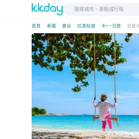
首頁
泰國
曼谷
拉差貼威
半/一日遊
從曼