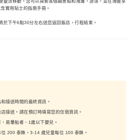
便靈活移動。您可以探索各個觀景點和海灘，游泳，並在海邊享
包含實用貼士的指南手冊。
將於下午6點30分左右送您返回飯店，行程結束。
點和接送時間的最終資訊。
飯店接送。請在預訂時填寫您的住宿資訊。
、易暈船者、1歲以下嬰兒。
00 泰銖，3-14 歲兒童每位 100 泰銖。