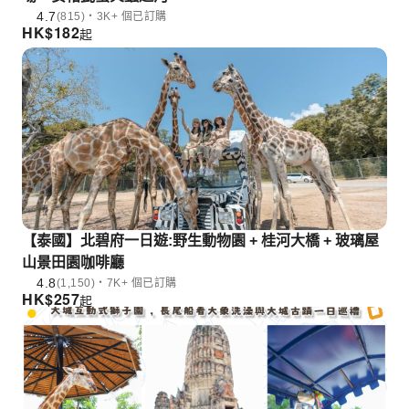
4.7
(815)・3K+ 個已訂購
HK$
182
起
【泰國】北碧府一日遊:野生動物園 + 桂河大橋 + 玻璃屋
山景田園咖啡廳
4.8
(1,150)・7K+ 個已訂購
HK$
257
起