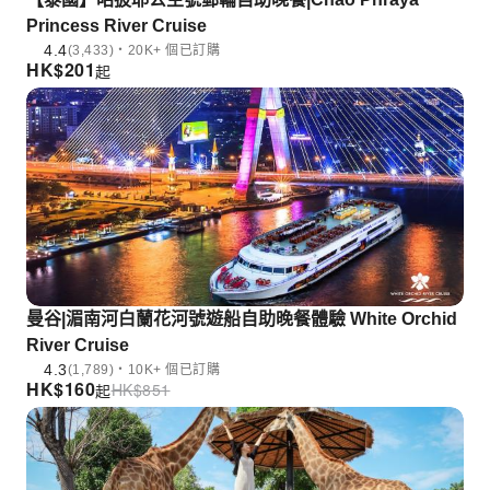
Princess River Cruise
4.4
(3,433)・20K+ 個已訂購
HK$
201
起
曼谷|湄南河白蘭花河號遊船自助晚餐體驗 White Orchid
River Cruise
4.3
(1,789)・10K+ 個已訂購
HK$
160
HK$
851
起