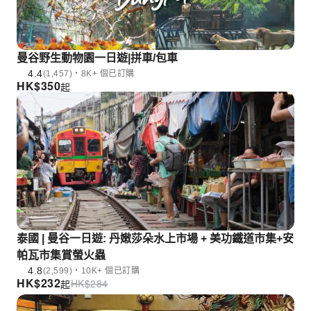
曼谷野生動物園一日遊|拼車/包車
4.4
(1,457)・8K+ 個已訂購
HK$
350
起
泰國 | 曼谷一日遊: 丹嫩莎朵水上市場 + 美功鐵道市集+安
帕瓦市集賞螢火蟲
4.8
(2,599)・10K+ 個已訂購
HK$
232
HK$
284
起