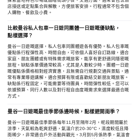
探索當地特色市場或品嚐街頭小食。交通方面，通常會包含酒
店接送或定點集合與解散，方便旅客安排。行程通常不包含個
人購物、餐飲及小費。
比較曼谷私人包車一日遊同團體一日遊嘅優缺點，
點樣選擇？
曼谷一日遊嘅選擇，私人包車同團體遊各有優勢。私人包車嘅
優點係行程彈性高、時間自由，可依個人喜好自訂路線，適合
家庭、朋友團體或有特殊需求嘅旅客，能享有更舒適同隱密嘅
旅程。缺點係單價通常較高，尤其是人數較少時。團體一日遊
嘅優點係價格相對經濟實惠，且無需自行規劃交通與景點，通
常有專業導遊講解，適合預算有限或喜歡結交新朋友嘅旅客。
缺點係行程固定，可能需要等待團員，時間彈性較低。您可以
依據預算、同行人數以及對行程自由度嘅需求來選擇最適合嘅
方式。
曼谷一日遊嘅最佳季節係邊時候，點樣避開雨季？
曼谷一日遊嘅最佳季節係每年11月至隔年2月，呢段期間屬於
涼季，天氣較為乾爽舒適，氣溫介於20-30°C，濕度較低且降
雨稀少，非常適合戶外活動與觀光。3月到5月係熱季，氣溫會