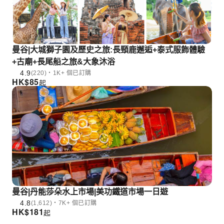
曼谷|大城獅子園及歷史之旅:長頸鹿邂逅+泰式服飾體驗
+古廟+長尾船之旅&大象沐浴
4.9
(220)・1K+ 個已訂購
HK$
85
起
曼谷|丹能莎朵水上市場|美功鐵道市場一日遊
4.8
(1,612)・7K+ 個已訂購
HK$
181
起