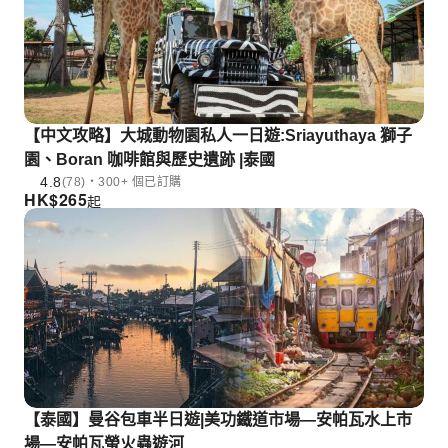
【中文攻略】大城動物園私人一日遊:Sriayuthaya 獅子
園、Boran 咖啡館與歷史遺跡 |泰國
4.8
(78)・300+ 個已訂購
HK$
265
起
【泰國】曼谷包車半日遊|美功鐵道市場—安帕瓦水上市
場—安帕瓦螢火蟲遊河