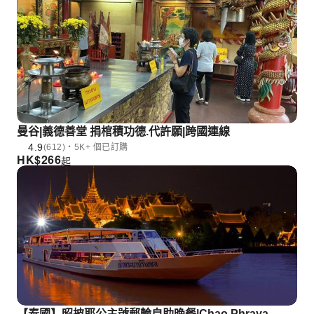
曼谷|義德善堂 捐棺積功德.代許願|跨國連線
4.9
(612)・5K+ 個已訂購
HK$
266
起
【泰國】昭披耶公主號郵輪自助晚餐|Chao Phraya