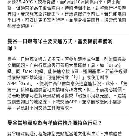
高達35-40°C，較為炎熱。而6月到10月則係雨季，降雨頻
繁，但通常多為午後雷陣雨，持續時間不長，對整體行程影響
有限。若您想完全避開雨季，建議選擇涼季前往。若只能喺雨
季出行，可安排更多室內行程，並隨身攜帶雨具，通常傍晚雨
勢就會趨緩。
曼谷一日遊有咩主要交通方式，需要提前準備啲
咩？
曼谷一日遊嘅交通方式多元。若參加跟團或包車，則無需擔憂
交通問題。自由行嘅旅客可善用大眾運輸工具，如「BTS空
鐵」同「MRT地鐵」能快速穿梭市區，避開塞車。若前往近郊
或景點間距離較遠，可選擇搭乘「的士」或使用叫車
APP「Grab」，便利性高但需留意交通壅塞狀況。此外，「篤
篤車」係短程體驗當地風情嘅有趣方式，但上車前務必議價。
沿著昭披耶河遊覽嘅景點則可搭乘「昭披耶河觀光船」。建議
提前查詢目的地路線、下載交通APP，並準備散紙同小額鈔
票，以應對不同交通工具嘅需求。
曼谷當地深度遊有咩值得推介嘅特色行程？
曼谷嘅深度遊行程能讓您更貼近當地文化與生活。推薦體驗