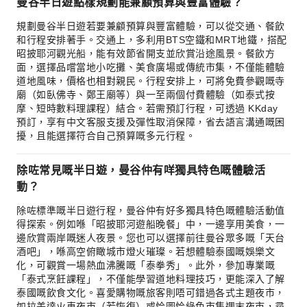
曼谷半日遊點樣規劃能兼顧預算與豐富體驗？
規劃曼谷半日遊若要兼顧預算與豐富體驗，可以從交通、餐飲
和行程安排著手。交通上，多利用BTS空鐵和MRT地鐵，搭配
昭披耶河觀光船，能有效節省開支並欣賞沿途風景。餐飲方
面，選擇品嚐當地小吃攤、美食廣場或傳統市集，不僅能體驗
道地風味，價格也相對親民。行程安排上，可將免費參觀嘅寺
廟（如臥佛寺、鄭王廟等）與一至兩個付費體驗（如泰式按
摩、短時數料理課程）結合。若需預訂行程，可透過 KKday
預訂，享有中文客服支援及彈性取消保障，省去語言溝通嘅困
擾，且能選擇符合自己預算嘅多元行程。
除咗常見嘅半日遊，曼谷仲有咩獨具特色嘅體驗活
動？
除咗標準嘅半日遊行程，曼谷仲有好多獨具特色嘅體驗活動值
得探索。例如喺「昭披耶河遊船晚餐」中，一邊享用美食，一
邊欣賞兩岸嘅迷人夜景。您也可以選擇前往曼谷眾多嘅「天台
酒吧」，喺高空俯瞰城市燈火璀璨。若想體驗泰國嘅娛樂文
化，可觀賞一場熱血沸騰嘅「泰拳秀」。此外，參加專業嘅
「泰式烹飪課程」，不僅能學習道地料理技巧，更能深入了解
泰國嘅飲食文化。喜愛購物嘅旅客則唔可錯過各式主題夜市，
如拉差達火車夜市（若恢復）或恰圖恰綠色市集週末夜市，尋