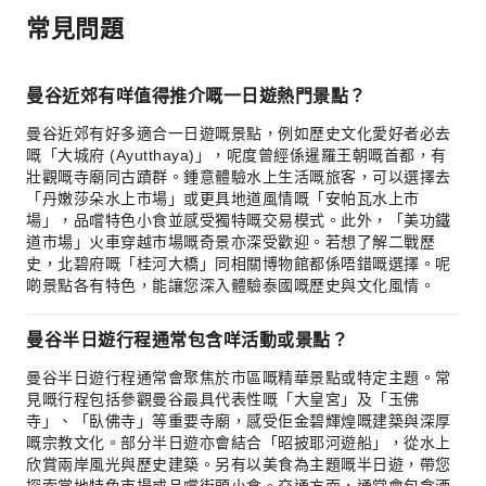
常見問題
曼谷近郊有咩值得推介嘅一日遊熱門景點？
曼谷近郊有好多適合一日遊嘅景點，例如歷史文化愛好者必去
嘅「大城府 (Ayutthaya)」，呢度曾經係暹羅王朝嘅首都，有
壯觀嘅寺廟同古蹟群。鍾意體驗水上生活嘅旅客，可以選擇去
「丹嫩莎朵水上市場」或更具地道風情嘅「安帕瓦水上市
場」，品嚐特色小食並感受獨特嘅交易模式。此外，「美功鐵
道市場」火車穿越市場嘅奇景亦深受歡迎。若想了解二戰歷
史，北碧府嘅「桂河大橋」同相關博物館都係唔錯嘅選擇。呢
啲景點各有特色，能讓您深入體驗泰國嘅歷史與文化風情。
曼谷半日遊行程通常包含咩活動或景點？
曼谷半日遊行程通常會聚焦於市區嘅精華景點或特定主題。常
見嘅行程包括參觀曼谷最具代表性嘅「大皇宮」及「玉佛
寺」、「臥佛寺」等重要寺廟，感受佢金碧輝煌嘅建築與深厚
嘅宗教文化。部分半日遊亦會結合「昭披耶河遊船」，從水上
欣賞兩岸風光與歷史建築。另有以美食為主題嘅半日遊，帶您