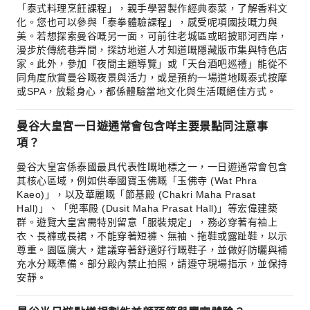
「泰式料理烹飪課程」，親手學習製作經典泰菜，了解香料文
化。您也可以參與「泰拳體驗課程」，感受呢項國技嘅力與
美。若想探索曼谷嘅另一面，可前往老城區或昭披耶河西岸，
漫步於傳統巷弄間，探訪地道人才知道嘅隱藏版市集與特色店
家。此外，參加「夜間主題導覽」或「天台酒吧巡禮」能從不
同角度欣賞曼谷嘅夜景與活力，或是預約一場道地嘅泰式按摩
或SPA，放鬆身心，都係體驗當地文化與生活嘅絕佳方式。
曼谷大皇宮一日遊通常會包含咩主要景點同注意事
項？
曼谷大皇宮係泰國最具代表性嘅地標之一，一日遊通常會包含
其核心區域，例如供奉國寶玉佛嘅「玉佛寺 (Wat Phra
Kaeo)」，以及華麗嘅「節基殿 (Chakri Maha Prasat
Hall)」、「兜率殿 (Dusit Maha Prasat Hall)」等宏偉建築
群。遊覽大皇宮需特別留意「服裝規定」，務必穿著有袖上
衣、長褲或長裙，不能穿著短褲、無袖、拖鞋或露趾鞋，以示
尊重。園區廣大，建議穿著舒適好行嘅鞋子，並做好防曬與補
充水分嘅準備。部分殿內禁止拍照，請遵守現場指示，並保持
安靜。