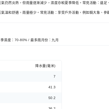
3°C，天氣仍然炎熱，但雨量逐漸減少，濕度亦較夏季降低。常見活動：遠
2°C，天氣溫和舒適，雨量極少。常見活動：享受戶外活動，例如騎大象、
/ 夏季濕度：70-80% / 最多雨月份：九月
降水量(毫米)
7
41.3
50.2
36.2