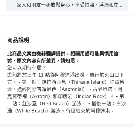
家人和朋友一起放鬆身心，享受拍照、浮潛和在一
些風景優美的地方游泳的樂趣。
商品說明
此商品文案由機器翻譯提供，相關用語可能與慣用論
述、原文內容有所差異，請知悉。
您可以期待什麼？
遊船將於上午 11 點從阿穆迪港出發，航行於火山口下
方。 • 第一站：錫拉西亞島（Thirasia Island）拍照留
念。途經阿斯普羅尼西（Aspronisi）、古老燈塔、阿
克羅蒂裡（Akrotiri）和印度岩（Indian Rock）。 • 第
二站：紅沙灘（Red Beach）游泳。 • 最後一站：白沙
灘（White Beach）游泳。行程結束於阿穆迪港。