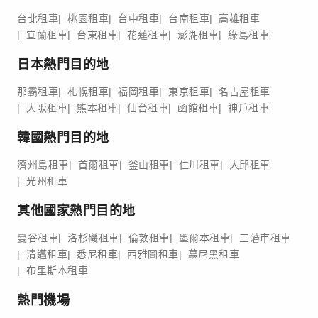
台北租車
桃園租車
台中租車
台南租車
高雄租車
宜蘭租車
台東租車
花蓮租車
澎湖租車
綠島租車
日本熱門目的地
那霸租車
札幌租車
福岡租車
東京租車
名古屋租車
大阪租車
熊本租車
仙台租車
函館租車
神戶租車
韓國熱門目的地
濟州島租車
首爾租車
釜山租車
仁川租車
大邱租車
光州租車
其他國家熱門目的地
曼谷租車
洛杉磯租車
倫敦租車
墨爾本租車
三藩市租車
清邁租車
悉尼租車
西雅圖租車
慕尼黑租車
布里斯本租車
熱門機場