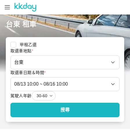
台東 租車
甲租乙還
取還車地點
*
取還車日期＆時間
*
駕駛人年齡
搜尋