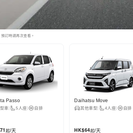
，預訂時請再次查看。
ta Passo
Daihatsu Move
|
|
|
|
型車
5人座
自排
其他車型
4人座
自排
71
HK$
64
起
起
/天
/天