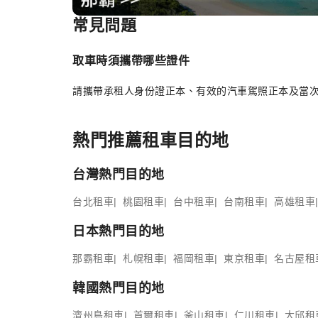
常見問題
Item
1
of
取車時須攜帶哪些證件
6
請攜帶承租人身份證正本、有效的汽車駕照正本及當
熱門推薦租車目的地
台灣熱門目的地
台北租車
桃園租車
台中租車
台南租車
高雄租車
日本熱門目的地
那霸租車
札幌租車
福岡租車
東京租車
名古屋租
韓國熱門目的地
濟州島租車
首爾租車
釜山租車
仁川租車
大邱租