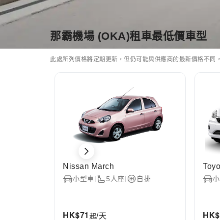
首頁
全球租車
那霸機場 (OKA) 租車
那霸機場 (OKA)租車最低價車型
此處所列價格將定期更新，但仍可能與供應商的最新價格不同
Nissan March
Toyo
|
|
小型車
5人座
自排
小
HK$
71
HK$
起
/天