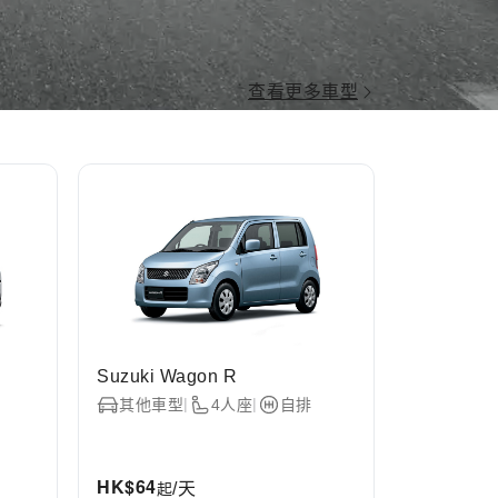
查看更多車型
Suzuki Wagon R
Daihatsu
|
|
|
其他車型
4人座
自排
小型車
HK$
64
HK$
82
起
起
/天