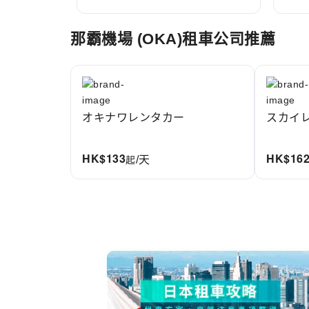
Item
那霸機場 (OKA)租車公司推薦
1
of
10
オキナワレンタカー
スカイ
HK$
133
HK$
16
起
/天
Item
1
of
3