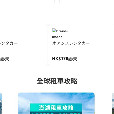
レンタカー
オアシスレンタカー
2
HK$
179
起
起
/天
/天