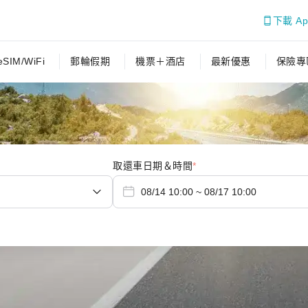
下載 A
eSIM/WiFi
郵輪假期
機票＋酒店
最新優惠
保險專
取還車日期＆時間
*