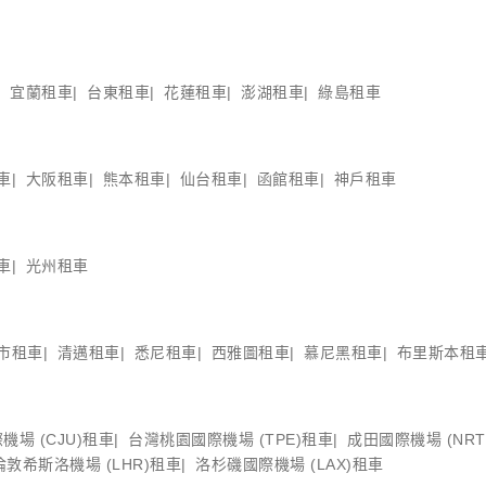
宜蘭租車
台東租車
花蓮租車
澎湖租車
綠島租車
車
大阪租車
熊本租車
仙台租車
函館租車
神戶租車
車
光州租車
市租車
清邁租車
悉尼租車
西雅圖租車
慕尼黑租車
布里斯本租
機場 (CJU)租車
台灣桃園國際機場 (TPE)租車
成田國際機場 (NRT
倫敦希斯洛機場 (LHR)租車
洛杉磯國際機場 (LAX)租車