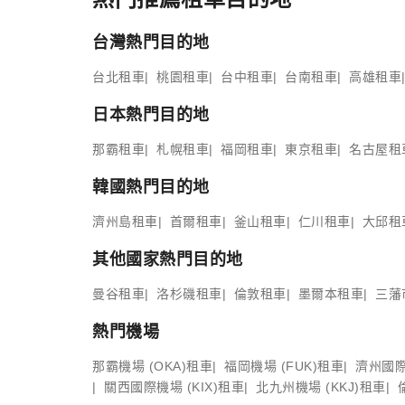
台灣熱門目的地
台北租車
桃園租車
台中租車
台南租車
高雄租車
日本熱門目的地
那霸租車
札幌租車
福岡租車
東京租車
名古屋租
韓國熱門目的地
濟州島租車
首爾租車
釜山租車
仁川租車
大邱租
其他國家熱門目的地
曼谷租車
洛杉磯租車
倫敦租車
墨爾本租車
三藩
熱門機場
那霸機場 (OKA)租車
福岡機場 (FUK)租車
濟州國際
關西國際機場 (KIX)租車
北九州機場 (KKJ)租車