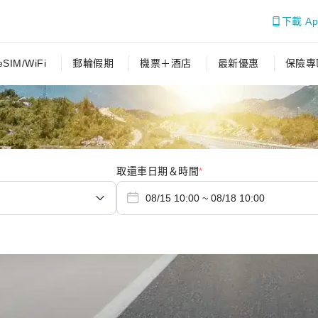
下載 A
eSIM/WiFi
郵輪假期
機票＋酒店
最新優惠
保險專
取還車日期＆時間
*