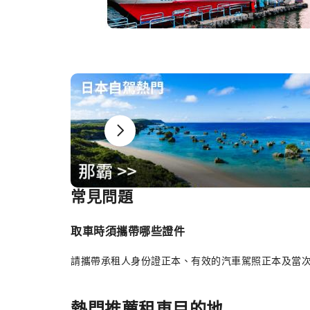
常見問題
Item
1
of
取車時須攜帶哪些證件
6
請攜帶承租人身份證正本、有效的汽車駕照正本及當
熱門推薦租車目的地