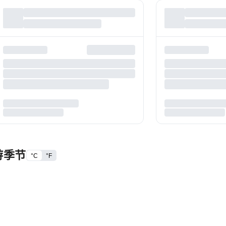
游季节
°C
°F