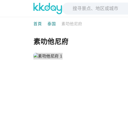
首頁
泰国
素叻他尼府
素叻他尼府