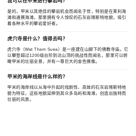
我可以在甲米进行攀岩吗？
是的，甲米以其绝佳的攀岩机会而闻名于世，特别是在莱利海
滩和通赛海滩，那里拥有令人惊叹的石灰岩喀斯特地貌，吸引
着各种水平的攀岩爱好者。
虎穴寺是什么？值得去吗？
虎穴寺（Wat Tham Suea）是一座建在山脚下的佛教寺庙。它
以攀登超过1200级台阶到达山顶的挑战性而闻名，那里可以俯
瞰甲米的壮丽全景，并有一尊巨大的金色佛像。
甲米的海岸线是什么样的？
甲米的海岸线以从海中升起的戏剧性、高耸的石灰岩喀斯特地
貌为特征，这些地貌延伸到其众多岛屿和海滩，创造出独特而
壮丽的风景。