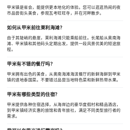
甲米镇是省会，能提供更本地化的体验。您可以逛逛热闹的夜
市品尝街头美食，参观瓦考旺旺寺，并在河畔散步。
如何从甲米前往莱利海滩？
由于其陡峭的悬崖，莱利海滩只能乘船前往。长尾船从奥南海
滩、甲米镇和其他码头定期出发，提供一段风景优美的短途旅
程。
甲米有不错的餐厅吗？
甲米拥有出色的美食，从奥南海滩海滨餐厅的新鲜海鲜到甲米
镇的道地泰国菜。不要错过品尝当地特色菜和新鲜热带水果。
甲米有哪些类型的住宿？
甲米提供各种住宿选择，从海岸边的豪华度假村和精品酒店，
到甲米镇经济实惠的旅馆和青年旅社，满足不同类型旅行者的
需求。