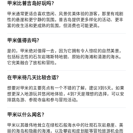
甲米比普吉岛好玩吗？
甲米通常更适合喜欢悠闲、风景优美体验的游客，那里有戏剧
性的悬崖和更宁静的氛围。普吉岛提供更多样化的活动、更丰
富的夜生活和更成熟的氛围，但消费也可能更高。
甲米值得去吗？
是的，甲米绝对值得一去，因为它拥有令人惊叹的自然美景，
包括标志性的石灰岩喀斯特地貌、原始的海滩和清澈的海水。
它完美融合了放松和冒险。
在甲米待几天比较合适？
想要对甲米的主要亮点有一个不错的了解，建议3到5天。如果
想更深入地游玩并悠闲地体验，4到7天是理想的选择，可以安
排跳岛游、参观寺庙和参与冒险活动。
甲米以什么闻名？
甲米以其雄伟地耸立在绿松石般海水中的壮观石灰岩悬崖、美
丽的海岛和隐蔽的海滩，以及攀岩和皮划艇等冒险旅游机会而