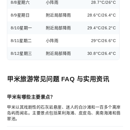
8/8
星期六
小阵雨
28.7°C/26°C
8/9
星期日
附近局部降雨
28.6°C/26.4°C
8/10
星期一
附近局部降雨
29.4°C/26.2°C
8/11
星期二
小阵雨
29°C/26.6°C
8/12
星期三
附近局部降雨
30.8°C/26.4°C
甲米旅游常见问题 FAQ 与实用资讯
甲米有哪些主要景点？
甲米以其戏剧性的石灰岩悬崖、迷人的白沙滩和一百多个离岸
岛屿而闻名。主要景点包括莱利海滩、皮皮岛、奥南海滩和翡
翠池。