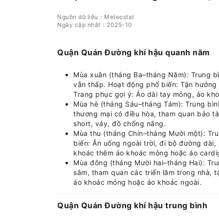
Nguồn dữ liệu：Meteostat
Ngày cập nhật：2025-10
Quận Quán Đường khí hậu quanh năm
Mùa xuân (tháng Ba–tháng Năm): Trung bìn
vẫn thấp. Hoạt động phổ biến: Tận hưởng 
Trang phục gợi ý: Áo dài tay mỏng, áo kho
Mùa hè (tháng Sáu–tháng Tám): Trung bìn
thương mại có điều hòa, tham quan bảo tà
short, váy, đồ chống nắng.
Mùa thu (tháng Chín–tháng Mười một): Tru
biến: Ăn uống ngoài trời, đi bộ đường dài
khoác thêm áo khoác mỏng hoặc áo cardig
Mùa đông (tháng Mười hai–tháng Hai): Trun
sắm, tham quan các triển lãm trong nhà, t
áo khoác mỏng hoặc áo khoác ngoài.
Quận Quán Đường khí hậu trung bình