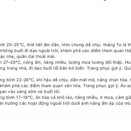
h 20–25°C, thời tiết ấm dần, nhìn chung dễ chịu. tháng Tư là
những buổi đi dạo ngoài trời, khám phá các điểm tham quan th
ác nhẹ, quần dài thoải mái.
h 27–29°C, nóng ẩm, nắng nhiều, lượng mưa tương đối thấp. Ho
ng trong nhà, đi dạo buổi tối bên bờ biển. Trang phục gợi ý: Q
ng bình 22–28°C, khí hậu dễ chịu, dần mát mẻ, nắng chan hòa. 
, khám phá các điểm tham quan văn hóa. Trang phục gợi ý: Áo sơ
an vào sáng sớm và buổi tối.
g bình 17–18°C, ôn hòa và khô ráo, nắng nhiều, ít mưa, cảm gi
ận hưởng các hoạt động ngoài trời dưới ánh nắng ấm áp của mùa 