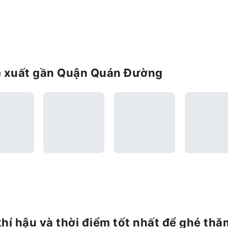
đề xuất gần Quận Quán Đường
hí hậu và thời điểm tốt nhất để ghé thă