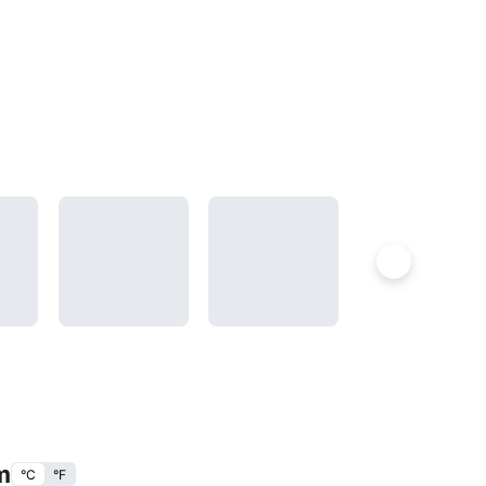
m
°C
°F