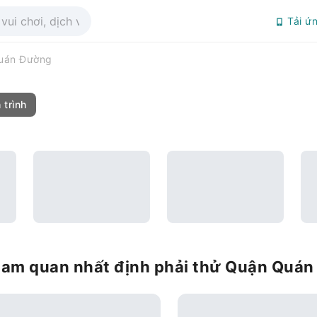
Tải ứ
uán Đường
 trình
tham quan nhất định phải thử Quận Quá