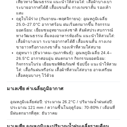
เที่ยวทางวัฒนธรรม แนะนำให้สวมใส่: เสื้อผ้าบางเบา
ระบายอากาศได้ดี เสื้อแขนสั้น กางเกงขาสั้น รองเท้า
แตะ
ฤดูใบไม้ร่วง (กันยายน–พฤศจิกายน): อุณหภูมิเฉลี่ย
25.0–27.0°C อากาศร้อน ฝนเริ่มตกมากขึ้น กิจกรรม
ยอดนิยม: เยี่ยมชมอุทยานแห่งชาติ สัมผัสประสบการณ์
ทางวัฒนธรรม ลิ้มลองอาหารท้องถิ่น แนะนำให้สวมใส่:
เสื้อผ้าบางเบา ระบายอากาศได้ดี เสื้อแขนสั้น กางเกง
ขายาวหรือกางเกงขาสั้น รองเท้าที่สวมใส่สบาย
ฤดูหนาว (ธันวาคม–กุมภาพันธ์): อุณหภูมิเฉลี่ย 24.4–
26.5°C อากาศอบอุ่น ฝนตกมาก กิจกรรมยอดนิยม:
กิจกรรมในร่ม เยี่ยมชมพิพิธภัณฑ์ ช้อปปิ้ง แนะนำให้สวม
ใส่: เสื้อกันฝนหรือร่ม เสื้อผ้าที่สวมใส่สบาย อาจเตรียม
เสื้อคลุมบางๆ ไว้ด้วย
มาเลเซีย ค่าเฉลี่ยภูมิอากาศ
อุณหภูมิเฉลี่ยต่อปี: ประมาณ 26.2°C / ปริมาณน้ำฝนต่อปี: 
ประมาณ 121 mm / ความชื้นในฤดูร้อน: 70-80% / เดือนที่
มีฝนตกมากที่สุด: ธันวาคม
มาเลเซีย อุณหภูมิและปริมาณน้ำฝนเฉลี่ยรายเดือน