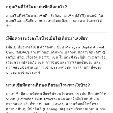
สกุลเงินที่ใช้ในมาเลเซียคืออะไร?
สกุลเงินที่ใช้ในมาเลเซียคือ ริงกิตมาเลเซีย (MYR) แนะนำให้
แลกเงินสกุลริงกิตจากประเทศไทยเพื่อความสะดวกในการใช้
จ่าย
มีข้อควรระวังอะไรบ้างเมื่อไปเที่ยวมาเลเซีย?
เมื่อไปเที่ยวมาเลเซีย ควรลงทะเบียน Malaysia Digital Arrival
Card (MDAC) ล่วงหน้าก่อนเดินทาง แลกเงินสกุลริงกิต (MYR)
เตรียมพร้อมเรื่องวัฒนธรรม เช่น ไม่แตะศีรษะผู้อื่น ระมัดระวัง
เรื่องความปลอดภัย เช่น การขับขี่และการเลือกซื้อของ และ
ตรวจสอบข้อกำหนดการเข้าประเทศ เช่น การห้ามนำสิ่งของ
บางอย่างเข้าประเทศ
มาเลเซียมีสถานที่ท่องเที่ยวอะไรน่าสนใจบ้าง?
มาเลเซียมีสถานที่ท่องเที่ยวที่น่าสนใจมากมาย เช่น ตึกแฝดปิโต
รนาส (Petronas Twin Towers) แลนด์มาร์กอันโดดเด่นใน
กัวลาลัมเปอร์, ถ้ำบาตู (Batu Caves) สถานที่ศักดิ์สิทธิ์ทาง
ศาสนาฮินดู, ปีนังฮิลล์ (Penang Hill) จุดชมวิวสวยงามบนเกาะ