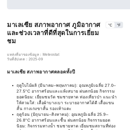
มาเลเซีย สภาพอากาศ ภูมิอากาศ
°C
°F
และช่วงเวลาที่ดีที่สุดในการเยี่ยม
ชม
แหล่งที่มาของข้อมูล：Meteostat
วันที่อัปเดต：2025-09
มาเลเซีย สภาพอากาศตลอดทั้งปี
ฤดูใบไม้ผลิ (มีนาคม–พฤษภาคม): อุณหภูมิเฉลี่ย 27.0–
27.5°C อากาศร้อนและแห้งสบาย ฝนตกน้อย กิจกรรม
ยอดนิยม: เยี่ยมชมวัด ชมชายหาด ท่องเที่ยวป่า แนะนำ
ให้สวมใส่: เสื้อผ้าบางเบา ระบายอากาศได้ดี เสื้อแขน
สั้น กางเกงขาสั้น รองเท้าแตะ
ฤดูร้อน (มิถุนายน–สิงหาคม): อุณหภูมิเฉลี่ย 25.9–
26.8°C อากาศร้อนและชื้น ฝนตกน้อย กิจกรรมยอด
นิยม: กิจกรรมทางน้ำ ชมชายหาด เยี่ยมชมสถานที่ท่อง