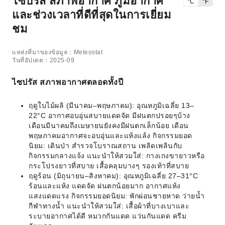
ไซปรัส สภาพอากาศ ภูมิอากาศ
°C
°F
และช่วงเวลาที่ดีที่สุดในการเยี่ยม
ชม
แหล่งที่มาของข้อมูล：Meteostat
วันที่อัปเดต：2025-09
ไซปรัส สภาพอากาศตลอดทั้งปี
ฤดูใบไม้ผลิ (มีนาคม–พฤษภาคม): อุณหภูมิเฉลี่ย 13–
22°C อากาศอบอุ่นสบายแดดจัด มีฝนตกปรอยๆบ้าง
เดือนมีนาคมถึงเมษายนยังคงมีฝนตกเล็กน้อย เดือน
พฤษภาคมอากาศจะอบอุ่นและแห้งแล้ง กิจกรรมยอด
นิยม: เดินป่า สำรวจโบราณสถาน เพลิดเพลินกับ
กิจกรรมกลางแจ้ง แนะนำให้สวมใส่: กางเกงขายาวหรือ
กระโปรงยาวที่สบาย เสื้อคลุมบางๆ รองเท้าที่สบาย
ฤดูร้อน (มิถุนายน–สิงหาคม): อุณหภูมิเฉลี่ย 27–31°C
ร้อนและแห้ง แดดจัด ฝนตกน้อยมาก อากาศแห้ง
แสงแดดแรง กิจกรรมยอดนิยม: พักผ่อนชายหาด ว่ายน้ำ
กีฬาทางน้ำ แนะนำให้สวมใส่: เสื้อผ้าที่บางเบาและ
ระบายอากาศได้ดี หมวกกันแดด แว่นกันแดด ครีม