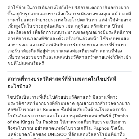
ค่าใช้จ่ายในการเดินทางไปยังไซปรัสอาจแตกต่างกันอย่างมาก
ขึ้นอยู่กับรูปแบบและทางเลือกในการเดินทางของคุณ แม้ว่าจะมี
ราคาไม่แพงกว่าบางประเทศในยุโรปตะวันตก แต่ค่าใช้จ่ายอาจ
เพิ่มสูงขึ้นในช่วงฤดูท่องเที่ยว เช่น ฤดูร้อน คริสต์มาส ปีใหม่
และอีสเตอร์ เพื่อจัดการงบประมาณของคุณอย่างมีประสิทธิภาพ
ควรพิจารณาจองที่พักและตั๋วเครื่องบินล่วงหน้า ใช้ระบบขนส่ง
สาธารณะ และเพลิดเพลินกับการรับประทานอาหารที่ร้านทา
เวอร์นาท้องถิ่นที่อยู่ห่างจากแหล่งท่องเที่ยวหลัก สถานที่ท่อง
เที่ยวทางธรรมชาติและแหล่งประวัติศาสตร์หลายแห่งก็มีค่าเข้า
ชมที่ไม่แพงหรือฟรี
สถานที่ทางประวัติศาสตร์ที่ห้ามพลาดในไซปรัสมี
อะไรบ้าง?
ไซปรัสเป็นเกาะที่เต็มไปด้วยประวัติศาสตร์ มีสถานที่ทาง
ประวัติศาสตร์มากมายที่ห้ามพลาด คุณสามารถสำรวจซากปรัก
หักพังโบราณของ Kourion ซึ่งมีชื่อเสียงในด้านโรงละครกรีก-
โรมันอันตระการตาและโมเสก หลุมฝังพระศพกษัตริย์ (Tombs
of the Kings) ใน Paphos ให้ภาพรวมเกี่ยวกับธรรมเนียมการ
ฝังศพโบราณ อย่าพลาดแหล่งโบราณคดีใน Paphos ซึ่งเป็น
แหล่งมรดกโลกของ UNESCO ที่จัดแสดงวิลล่าโรมันที่น่าทึ่ง