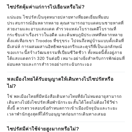
ไซปรัสคุ้มค่าแก่การไปเยือนหรือไม่?
แน่นอน ไซปรัสเป็นจุดหมายปลายทางที่ยอดเยี่ยมที่มอบ
ประสบการณ์อันหลากหลาย คุณสามารถอาบแดดบนชายหาดที่
สวยงามและอาบแสงแดด สำรวจแหล่งโบราณคดีโบราณที่
กระซิบเล่าเรื่องราวในอดีต และค้นพบภูมิประเทศที่หลากหลาย
ตั้งแต่เทือกเขา Troodos ที่ขรุขระ ไปจนถึงหมู่บ้านแบบดั้งเดิมที่
มีเสน่ห์ การผสมผสานอิทธิพลของกรีกและตุรกีที่เป็นเอกลักษณ์
ของเกาะนี้สร้างวัฒนธรรมที่เปี่ยมชีวิตชีวา ทั้งหมดนี้ตั้งอยู่ภาย
ใต้แสงแดดกว่า 320 วันต่อปี เหมาะอย่างยิ่งสำหรับการพักผ่อนที่
ผ่อนคลายและการสำรวจอย่างกระฉับกระเฉง
พลเมืองไทยได้รับอนุญาตให้เดินทางไปไซปรัสหรือ
ไม่?
ใช่ พลเมืองไทยที่มีหนังสือเดินทางไทยที่ยังไม่หมดอายุสามารถ
เดินทางไปยังไซปรัสเพื่อพำนักระยะสั้นได้โดยไม่ต้องใช้วีซ่า
ทั้งนี้ ควรตรวจสอบข้อกำหนดการเข้าเมืองปัจจุบันและระยะ
เวลาพำนักสูงสุดที่ได้รับอนุญาตก่อนการเดินทางเสมอ
ไซปรัสมีค่าใช้จ่ายสูงมากหรือไม่?