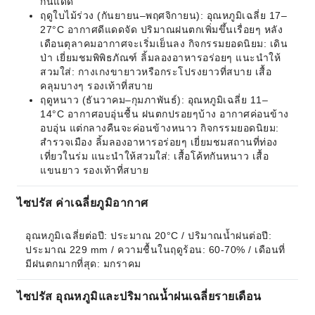
กันแดด
ฤดูใบไม้ร่วง (กันยายน–พฤศจิกายน): อุณหภูมิเฉลี่ย 17–
27°C อากาศดีแดดจัด ปริมาณฝนตกเพิ่มขึ้นเรื่อยๆ หลัง
เดือนตุลาคมอากาศจะเริ่มเย็นลง กิจกรรมยอดนิยม: เดิน
ป่า เยี่ยมชมพิพิธภัณฑ์ ลิ้มลองอาหารอร่อยๆ แนะนำให้
สวมใส่: กางเกงขายาวหรือกระโปรงยาวที่สบาย เสื้อ
คลุมบางๆ รองเท้าที่สบาย
ฤดูหนาว (ธันวาคม–กุมภาพันธ์): อุณหภูมิเฉลี่ย 11–
14°C อากาศอบอุ่นชื้น ฝนตกปรอยๆบ้าง อากาศค่อนข้าง
อบอุ่น แต่กลางคืนจะค่อนข้างหนาว กิจกรรมยอดนิยม:
สำรวจเมือง ลิ้มลองอาหารอร่อยๆ เยี่ยมชมสถานที่ท่อง
เที่ยวในร่ม แนะนำให้สวมใส่: เสื้อโค้ทกันหนาว เสื้อ
แขนยาว รองเท้าที่สบาย
ไซปรัส ค่าเฉลี่ยภูมิอากาศ
อุณหภูมิเฉลี่ยต่อปี: ประมาณ 20°C / ปริมาณน้ำฝนต่อปี: 
ประมาณ 229 mm / ความชื้นในฤดูร้อน: 60-70% / เดือนที่
มีฝนตกมากที่สุด: มกราคม
ไซปรัส อุณหภูมิและปริมาณน้ำฝนเฉลี่ยรายเดือน