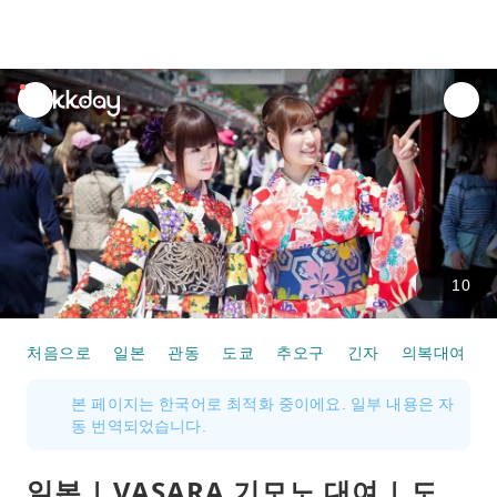
unread
notifications
10
처음으로
일본
관동
도쿄
추오구
긴자
의복대여
본 페이지는 한국어로 최적화 중이에요. 일부 내용은 자
동 번역되었습니다.
일본 | VASARA 기모노 대여 | 도