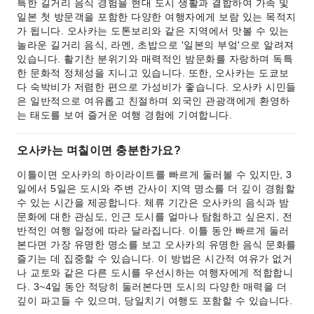
특한 길거리 음식 경험을 현대 도시 생활과 결합하여 가족 및
일본 첫 방문객을 포함한 다양한 여행자에게 보람 있는 목적지
가 됩니다. 오사카는 도톤보리와 같은 지역에서 맛볼 수 있는
놀라운 길거리 음식, 라멘, 초밥으로 '일본의 부엌'으로 알려져
있습니다. 활기찬 분위기와 매력적인 밤문화를 자랑하며 독특
한 문화적 정체성을 지니고 있습니다. 또한, 오사카는 도쿄보
다 숙박비가 저렴한 편으로 가성비가 좋습니다. 오사카 시민들
은 일반적으로 여유롭고 친절하며 외국인 관광객에게 환영하
는 태도를 보여 즐거운 여행 경험에 기여합니다.
오사카는 며칠이면 충분한가요?
이틀이면 오사카의 하이라이트를 빠르게 둘러볼 수 있지만, 3
일에서 5일은 도시와 주변 간사이 지역 명소를 더 깊이 경험할
수 있는 시간을 제공합니다. 체류 기간은 오사카의 음식과 밤
문화에 대한 관심도, 인근 도시를 얼마나 탐험하고 싶은지, 전
반적인 여행 일정에 따라 달라집니다. 이틀 동안 빠르게 둘러
본다면 가장 유명한 명소를 보고 오사카의 유명한 음식 문화를
즐기는 데 집중할 수 있습니다. 이 방법은 시간적 여유가 없거
나 교토와 같은 다른 도시를 우선시하는 여행자에게 적합합니
다. 3~4일 동안 적당히 둘러본다면 도시의 다양한 매력을 더
깊이 파고들 수 있으며, 당일치기 여행도 포함할 수 있습니다.