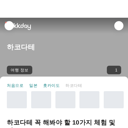
unread
notifications
하코다테
여행 정보
1
처음으로
일본
홋카이도
하코다테
하코다테 꼭 해봐야 할 10가지 체험 및