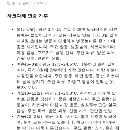
업데이트 날짜：2025-09
하코다테 연중 기후
봄(3–5월): 평균 3.4–13.7°C, 온화한 날씨이지만 이른
봄에는 쌀쌀하고 비가 오는 경우도 있습니다. 3월 말에
서 4월 초에는 벚꽃이 만개하여 벚꽃놀이를 즐기기에
좋은 시기입니다. 주요 활동: 벚꽃놀이, 하코다테야마
야경 감상, 고료가쿠 공원 산책. 추천 의류: 얇은 외투,
긴팔 셔츠, 편안한 신발.
여름(6–8월): 평균 17.9–24.5°C, 따뜻하고 습한 날씨
이며, 특히 8월에 강수량이 가장 많습니다. 바람이 불어
시원함을 더합니다. 주요 활동: 해변 활동, 등산, 하코다
테 음식 즐기기. 추천 의류: 가볍고 통풍이 잘되는 옷,
모자, 우비.
가을(9–11월): 평균 7.1–20.8°C, 쾌적하고 상쾌한 날
씨로 단풍을 감상하기 좋은 계절입니다. 주요 활동: 단
풍놀이, 하코다테 아침 시장 방문, 函太郎号 관광 열차
탑승. 추천 의류: 얇은 외투, 긴팔 셔츠, 편안한 신발.
겨울(12–2월): 평균 -2.0–-0.7°C, 춥고 건조한 날씨이
며, 눈이 오는 경우도 있습니다. 하코다테야마 야경은
눈 속에서 더욱 아름답습니다. 주요 활동: 스키, 온천 체