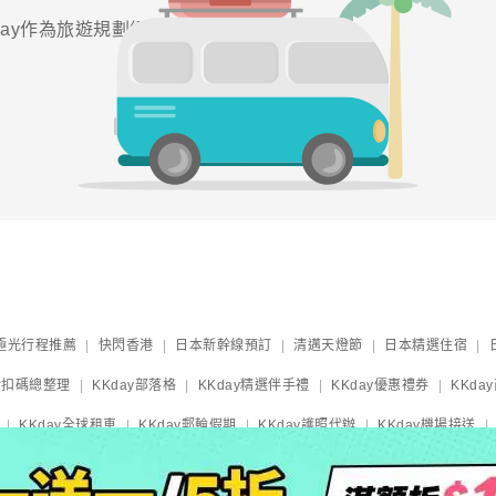
ay作為旅遊規劃網站嗎？他
極光行程推薦
快閃香港
日本新幹線預訂
清邁天燈節
日本精選住宿
y折扣碼總整理
KKday部落格
KKday精選伴手禮
KKday優惠禮券
KKda
KKday全球租車
KKday郵輪假期
KKday護照代辦
KKday機場接送
祭典活動
2025大阪萬博攻略
日本住宿攻略
關西機場HARUKA車票
Sk