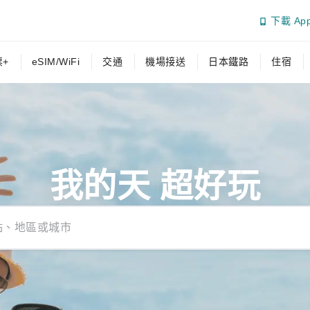
下載 Ap
+
eSIM/WiFi
交通
機場接送
日本鐵路
住宿
我的天 超好玩
點、地區或城市