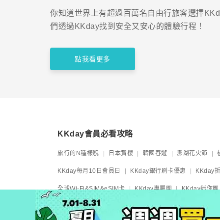
你知道世界上有超過百萬名自由行旅客選擇KKd
們透過KKday找到安全又安心的體驗行程！
點我看更多
KKday會員必看攻略
旅行的N種樣貌
日本賞櫻
韓國春遊
澎湖花火節
KKday每月10日會員日
KKday銀行刷卡優惠
KKda
全球Wi-Fi&SIM&eSIM卡
KKday專屬團
KKday迷你團
KKday機場服務
JR Pass
日本夜行交通巴士
日本