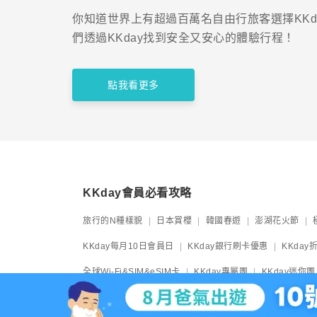
你知道世界上有超過百萬名自由行旅客選擇KKd
們透過KKday找到安全又安心的體驗行程！
點我看更多
KKday會員必看攻略
旅行的N種樣貌
日本賞櫻
韓國春遊
澎湖花火節
KKday每月10日會員日
KKday銀行刷卡優惠
KKda
全球Wi-Fi&SIM&eSIM卡
KKday專屬團
KKday迷你團
KKday機場服務
JR Pass
日本夜行交通巴士
日本