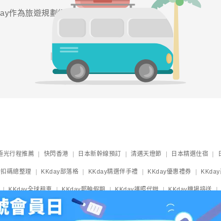
ay作為旅遊規劃網站嗎？他
極光行程推薦
快閃香港
日本新幹線預訂
清邁天燈節
日本精選住宿
y折扣碼總整理
KKday部落格
KKday精選伴手禮
KKday優惠禮券
KKda
KKday全球租車
KKday郵輪假期
KKday護照代辦
KKday機場接送
祭典活動
2025大阪萬博攻略
日本住宿攻略
關西機場HARUKA車票
Sk