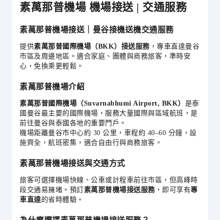
素萬那普機場 機場接送 | 交通服務
素萬那普機場接送｜曼谷接機送機交通服務
提供
素萬那普國際機場（BKK）接送服務
，專車直達曼谷
市區及周邊地區。適合家庭、團體與商務旅客，準時安
心，免換乘更輕鬆。
素萬那普機場介紹
素萬那普國際機場（Suvarnabhumi Airport, BKK）
是泰
國曼谷最主要的國際機場，服務大量國際與區域航班，是
前往曼谷與泰國各地的重要門戶。
機場距離曼谷市中心約 30 公里，車程約 40–60 分鐘，設
施齊全，航班密集，適合自由行與商務旅客。
素萬那普機場接送與交通方式
旅客可選擇機場快線、公車或計程車前往市區，但高峰時
段交通易擁堵。預訂
素萬那普機場接送服務
，即可享有
專
車直達
的省時體驗。