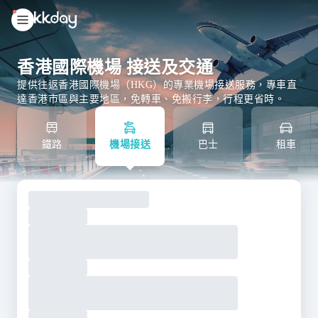
unread
notifications
香港國際機場 接送及交通
提供往返香港國際機場（HKG）的專業機場接送服務，專車直
達香港市區與主要地區，免轉車、免搬行李，行程更省時。
鐵路
機場接送
巴士
租車