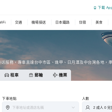
下載 Ap
iFi
交通
機場接送
日本鐵路
住宿
美食
接送服務，專車直達台中市區、逢甲、日月潭及中台灣各地，
租車
郵輪
機票
下車地點
人數