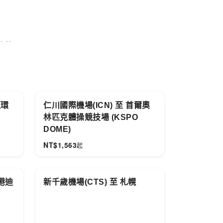
座椅。
阪環
仁川國際機場(ICN) 至 首爾奧
林匹克體操競技場 (KSPO
DOME)
NT$
1,563
起
香港迪
新千歲機場(CTS) 至 札幌