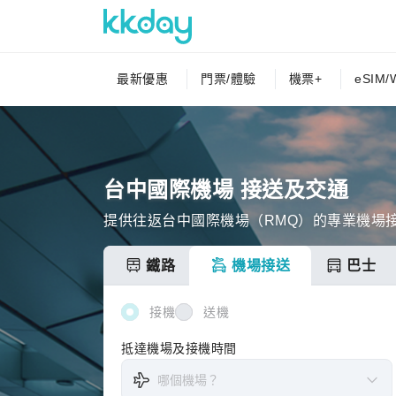
最新優惠
門票/體驗
機票+
eSIM/W
台中國際機場 接送及交通
提供往返台中國際機場（RMQ）的專業機場
鐵路
機場接送
巴士
接機
送機
抵達機場及接機時間