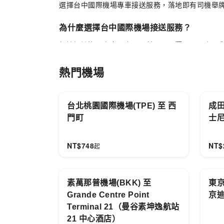
選擇台中國際機場專車接送服務，落地即有司機舉
為什麼選擇台中國際機場接送服務？
無論探訪逢甲夜市、宮原眼科、日月潭、阿里山、彩
熱門機場
台北桃園國際機場(TPE) 至 西
成田
門町
士
NT$
748
NT$
起
素萬那普機場(BKK) 至
東京
Grande Centre Point
京
Terminal 21（曼谷素坤逸航站
21 中心酒店）