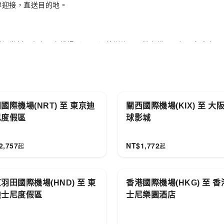
牌迎接，直送目的地。
虹眷村，台中國際機場（RMQ）接送均可彈性安排，可加配兒童安全
國際機場(NRT) 至 東京迪
關西國際機場(KIX) 至 大
尼度假區
球影城
2,757
NT$
1,772
起
起
羽田國際機場(HND) 至 東
香港國際機場(HKG) 至 
迪士尼度假區
士尼樂園酒店