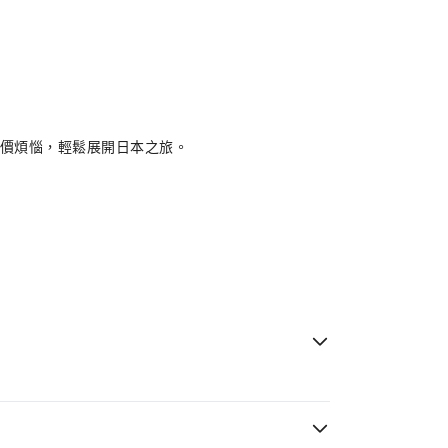
議價煩惱，輕鬆展開日本之旅。
即出發，安心便捷。