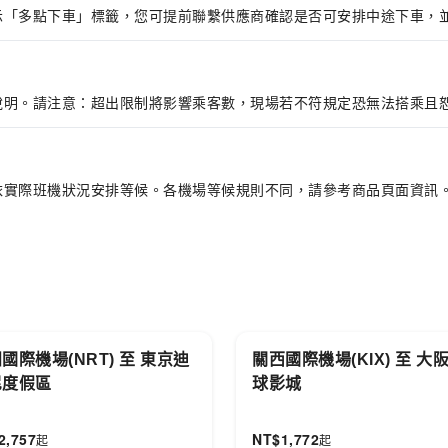
示「多點下車」標籤，您可提前聯繫供應商確認是否可安排中途下車，
說明。請注意：超出限制將影響乘客數，現場若不符規定恐無法搭乘且
依實際班機狀況安排等候。各機場等候規則不同，請參考商品頁面資訊
國際機場(NRT) 至 東京迪
關西國際機場(KIX) 至 大
尼度假區
球影城
2,757
NT$
1,772
起
起