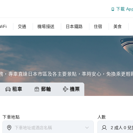
下載 Ap
iFi
交通
機場接送
日本鐵路
住宿
美食
服務，專車直達日本市區及各主要景點，準時安心，免換乘更輕
租車
郵輪
機票
下車地點
人數