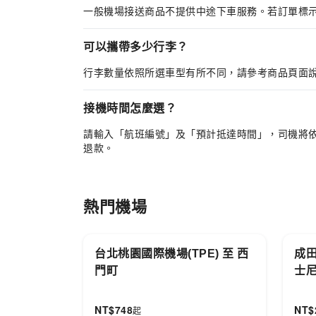
一般機場接送商品不提供中途下車服務。若訂單標
可以攜帶多少行李？
行李數量依照所選車型有所不同，請參考商品頁面
接機時間怎麼選？
請輸入「航班編號」及「預計抵達時間」，司機將
退款。
熱門機場
台北桃園國際機場(TPE) 至 西
成田
門町
士
NT$
748
NT$
起