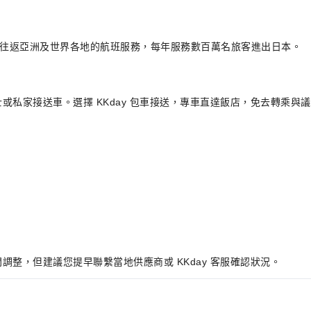
供往返亞洲及世界各地的航班服務，每年服務數百萬名旅客進出日本。
或私家接送車。選擇 KKday 包車接送，專車直達飯店，免去轉乘與
務，透明計費、免議價，多款車型滿足不同人數需求。線上快速預訂，落地
整，但建議您提早聯繫當地供應商或 KKday 客服確認狀況。