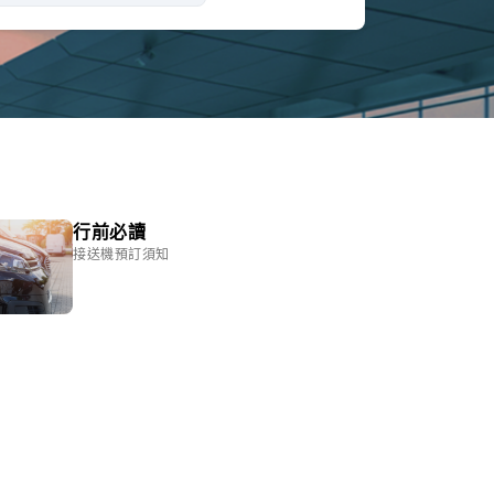
行前必讀
接送機預訂須知
。