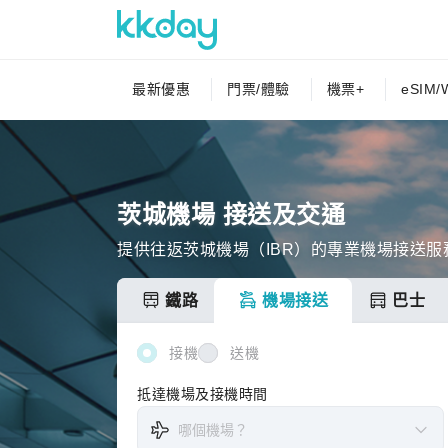
最新優惠
門票/體驗
機票+
eSIM/W
茨城機場 接送及交通
提供往返茨城機場（IBR）的專業機場接送
鐵路
機場接送
巴士
接機
送機
抵達機場及接機時間