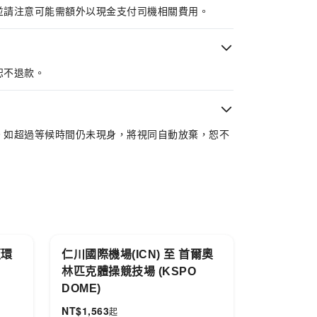
並請注意可能需額外以現金支付司機相關費用。
恕不退款。
。如超過等候時間仍未現身，將視同自動放棄，恕不
阪環
仁川國際機場(ICN) 至 首爾奧
林匹克體操競技場 (KSPO
DOME)
NT$
1,563
起