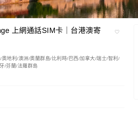
ge 上網通話SIM卡｜台港澳寄
廷
奧地利
澳洲
奧蘭群島
比利時
巴西
加拿大
瑞士
智利
/
/
/
/
/
/
/
/
/
牙
芬蘭
法羅群島
/
/