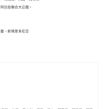
、阿拉伯聯合大公國。
阿曼、新喀里多尼亞