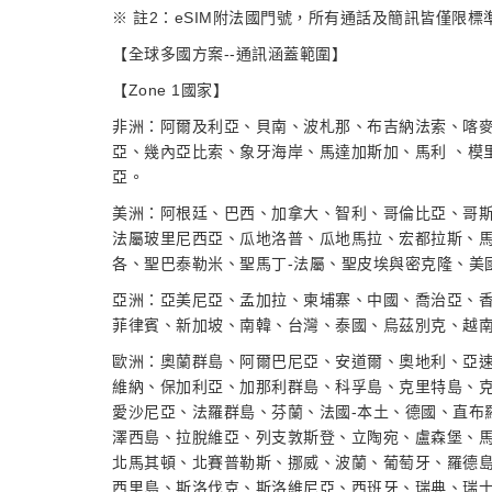
※ 註2：eSIM附法國門號，所有通話及簡訊皆僅限
【全球多國方案--通訊涵蓋範圍】
【Zone 1國家】
非洲：阿爾及利亞、貝南、波札那、布吉納法索、喀麥
亞、幾內亞比索、象牙海岸、馬達加斯加、馬利 、模
亞。
美洲：阿根廷、巴西、加拿大、智利、哥倫比亞、哥
法屬玻里尼西亞、瓜地洛普、瓜地馬拉、宏都拉斯、馬
各、聖巴泰勒米、聖馬丁-法屬、聖皮埃與密克隆、美
亞洲：亞美尼亞、孟加拉、柬埔寨、中國、喬治亞、
菲律賓、新加坡、南韓、台灣、泰國、烏茲別克、越
歐洲：奧蘭群島、阿爾巴尼亞、安道爾、奧地利、亞
維納、保加利亞、加那利群島、科孚島、克里特島、
愛沙尼亞、法羅群島、芬蘭、法國-本土、德國、直布
澤西島、拉脫維亞、列支敦斯登、立陶宛、盧森堡、
北馬其頓、北賽普勒斯、挪威、波蘭、葡萄牙、羅德
西里島、斯洛伐克、斯洛維尼亞、西班牙、瑞典、瑞