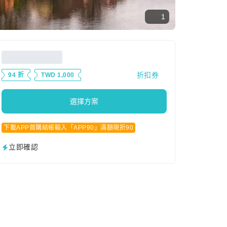
1
折扣券
94 折
TWD 1,000
選擇方案
下載APP首購結帳輸入「APP90」滿額現折90
立即確認