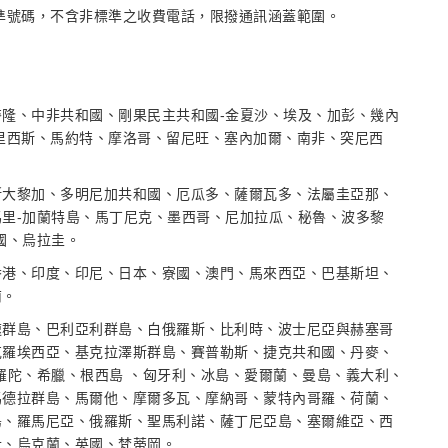
標準號碼，不含非標準之收費電話，限撥通訊涵蓋範圍。
隆、中非共和國、剛果民主共和國-金夏沙、埃及、加彭、幾內
里西斯、馬約特、摩洛哥、留尼旺、塞內加爾、南非、突尼西
斯大黎加、多明尼加共和國、厄瓜多、薩爾瓦多、法屬圭亞那、
里-加蘭特島、馬丁尼克、墨西哥、尼加拉瓜、秘魯、波多黎
國、烏拉圭。
香港、印度、印尼、日本、寮國、澳門、馬來西亞、巴基斯坦、
南。
速群島、巴利亞利群島、白俄羅斯、比利時、波士尼亞與赫塞哥
克羅埃西亞、基克拉澤斯群島、賽普勒斯、捷克共和國、丹麥、
羅陀、希臘、根西島 、匈牙利、冰島、愛爾蘭、曼島、義大利、
馬德拉群島、馬爾他、摩爾多瓦、摩納哥、蒙特內哥羅、荷蘭、
島、羅馬尼亞、俄羅斯、聖馬利諾、薩丁尼亞島、塞爾維亞、西
士、烏克蘭、英國、梵蒂岡。