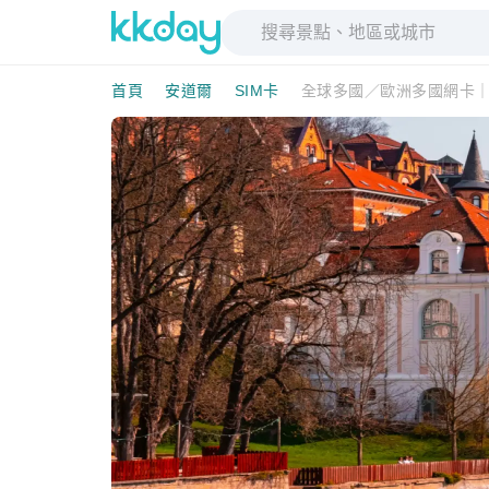
首頁
安道爾
SIM卡
全球多國／歐洲多國網卡｜O