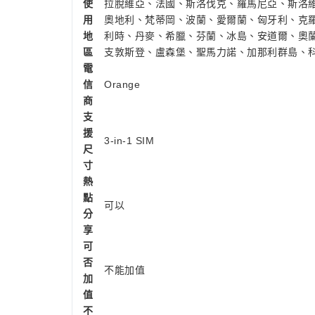
使
拉脫維亞、法國、斯洛伐克、羅馬尼亞、斯洛
用
奧地利、梵蒂岡、波蘭、愛爾蘭、匈牙利、克
地
利時、丹麥、希臘、芬蘭、冰島、安道爾、奧
區
支敦斯登、盧森堡、聖馬力諾、加那利群島、
電
信
Orange
商
支
援
3-in-1 SIM
尺
寸
熱
點
可以
分
享
可
否
不能加值
加
值
不