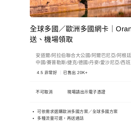
全球多國／歐洲多國網卡｜Oran
送、機場領取
安道爾
阿拉伯聯合大公國
阿爾巴尼亞
阿根
/
/
/
中國
賽普勒斯
捷克
德國
丹麥
愛沙尼亞
西班
/
/
/
/
/
/
4.5
非常好
已售出 20K+
不可取消
現場請出示電子憑證
可依需求選購歐洲多國方案／全球多國方案
多種流量可選，再送通話