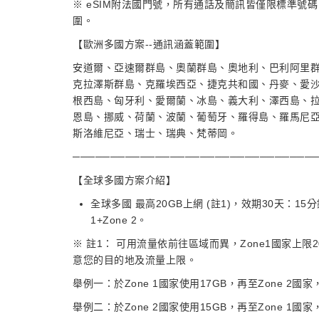
※ eSIM附法國門號，所有通話及簡訊皆僅限標準
圍。
【歐洲多國方案--通訊涵蓋範圍】
安道爾、亞速爾群島、奧蘭群島、奧地利、巴利阿里
克拉澤斯群島、克羅埃西亞、捷克共和國、丹麥、愛
根西島、匈牙利、愛爾蘭、冰島、義大利、澤西島、
恩島、挪威、荷蘭、波蘭、葡萄牙、羅得島、羅馬尼
斯洛維尼亞、瑞士、瑞典、梵蒂岡。
────────────────────────────────
【全球多國方案介紹】
全球多國 最高20GB上網 (註1)，效期30天：15
1+Zone 2。
※ 註1： 可用流量依前往區域而異，Zone1國家上限2
意您的目的地及流量上限。
舉例一：於Zone 1國家使用17GB，再至Zone 2國
舉例二：於Zone 2國家使用15GB，再至Zone 1國