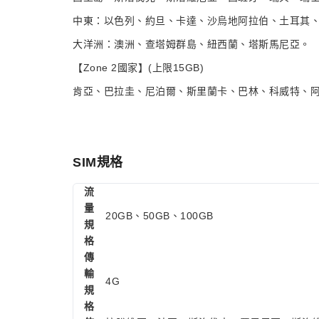
中東：以色列、約旦、卡達、沙烏地阿拉伯、土耳其
大洋洲：澳洲、查塔姆群島、紐西蘭、塔斯馬尼亞。
【Zone 2國家】(上限15GB)
肯亞、巴拉圭、尼泊爾、斯里蘭卡、巴林、科威特、
SIM規格
流
量
20GB、50GB、100GB
規
格
傳
輸
4G
規
格