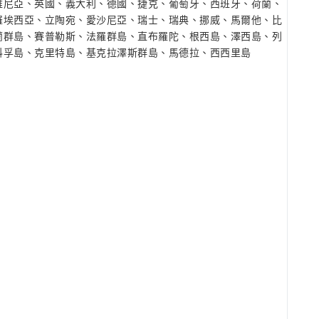
維尼亞、英國、義大利、德國、捷克、葡萄牙、西班牙、荷蘭、
羅埃西亞、立陶宛、愛沙尼亞、瑞士、瑞典、挪威、馬爾他、比
蘭群島、賽普勒斯、法羅群島、直布羅陀、根西島、澤西島、列
科孚島、克里特島、基克拉澤斯群島、馬德拉、西西里島