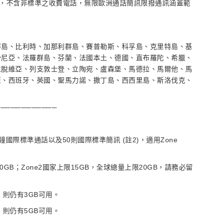
號碼，不含非標準之收費電話，無限歐洲通話簡訊限撥通訊涵蓋範
群島、比利時、加那利群島、賽普勒斯、科孚島、克里特島、基
沙尼亞、法羅群島、芬蘭、法國本土、德國、直布羅陀、希臘、
拉脫維亞、列支敦士登、立陶宛、盧森堡、馬德拉、馬爾他、馬
亞、西班牙、英國、聖馬力諾、撒丁島、西西里島、斯洛伐克、
────────────
分鐘國際標準通話以及50則國際標準簡訊 (註2)，適用Zone
0GB；Zone2國家上限15GB，全球總量上限20GB，請務必留
家，則仍有3GB可用。
家，則仍有5GB可用。