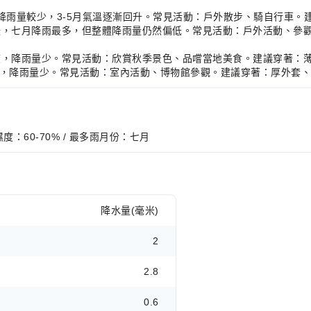
溫和，降雨量較少，3-5月氣溫逐漸回升。常見活動：戶外散步、騎自行車
，氣候溫暖，七月降雨最多，但整體降雨量仍然偏低。常見活動：戶外活動
，氣候涼爽，降雨量少。常見活動：欣賞秋季景色、品嚐當地美食。建議穿著
，氣候寒冷，降雨量少。常見活動：室內活動、博物館參觀。建議穿著：厚外
季濕度：60-70% / 最多雨月份：七月
降水量(毫米)
2
2.8
0.6