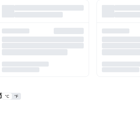
節
°C
°F