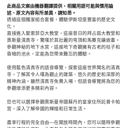
此商品文案由機器翻譯提供，相關用語可能與慣用論
述、原文內容有所差異，請知悉。
透過這個獨家組合套餐，體驗伊斯坦堡豐富的歷史文
化。
直接進入聖索菲亞大教堂，這座昔日的拜占庭大教堂和
奧斯曼清真寺，驚嘆於其壯麗的穹頂和馬賽克鑲嵌畫。
參觀神秘的地下水宮，這座地下奇觀擁有古老的柱子和
昏暗的池水，定能為您帶來難忘的體驗。
使用藍色清真寺的語音導覽，探索這座世界聞名的清真
寺，了解其令人嘆為觀止的建築、悠久的歷史和深厚的
精神內涵。雖然清真寺免費入場，但語音導覽將為您的
參觀增添更多精彩內容。
您也可以選擇參觀奧斯曼帝國蘇丹的皇家住所託普卡帕
宮，深入了解帝國的輝煌和日常生活。
盡享行程的完全自由—在開放時間內，您可以隨時參觀