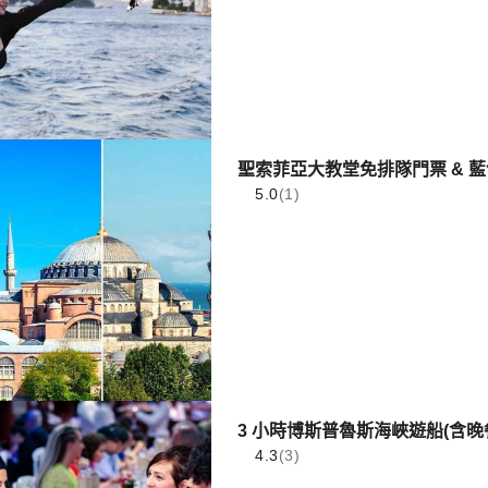
聖索菲亞大教堂免排隊門票 & 
5.0
(1)
3 小時博斯普魯斯海峽遊船(含晚
4.3
(3)