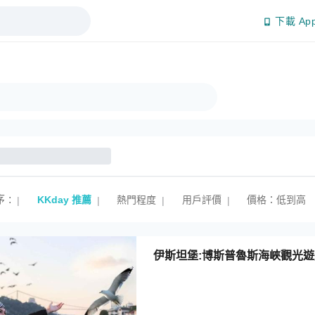
下載 Ap
序
:
KKday 推薦
熱門程度
用戶評價
價格：低到高
|
|
|
|
伊斯坦堡:博斯普魯斯海峽觀光遊