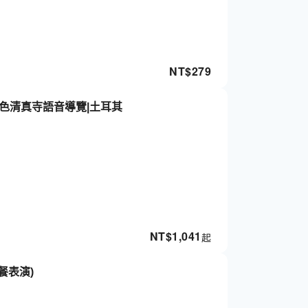
NT$
279
藍色清真寺語音導覽|土耳其
NT$
1,041
起
餐表演)