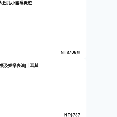
大巴扎小團導覽遊
NT$
706
起
餐及娛樂表演|土耳其
NT$
737