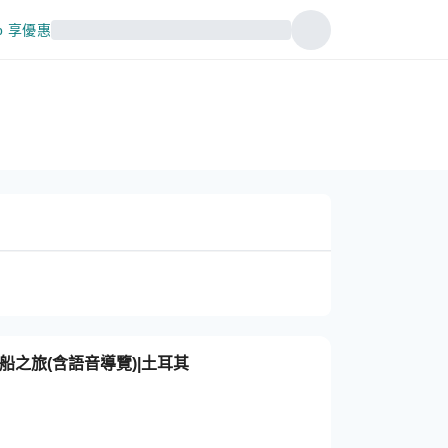
p 享優惠
船之旅(含語音導覽)|土耳其