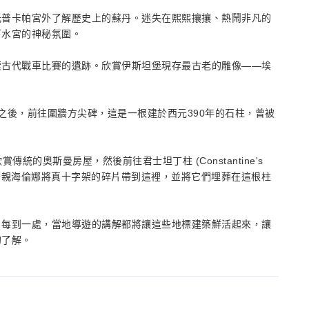
托普卡帕宮外了解歷史上的蘇丹。迷失在熙熙攘攘、熱鬧非凡的
下水宮的神秘氛圍。
索古代戰車比賽的遺跡。欣賞伊斯坦堡現存最古老的雕像——埃
之後，前往圍牆方尖碑，這是一根建於西元390年的石柱，曾被
) 上欣賞傳統的奧斯曼房屋，然後前往君士坦丁柱 (Constantine's
的母親海倫娜將真十字架的碎片帶到這裡，並將它們埋葬在這根柱
。每到一處，當地導遊的講解都將讓這些地標建築鮮活起來，讓
的了解。