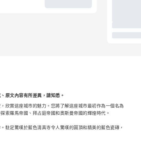
述、原文內容有所差異，請知悉。
空，欣賞這座城市的魅力。您將了解這座城市最初作為一個名為
中探索羅馬帝國、拜占庭帝國和奧斯曼帝國的輝煌時代。
作。駐足驚嘆於藍色清真寺令人驚嘆的圓頂和精美的藍色瓷磚，