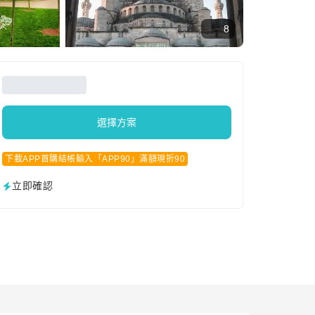
8
選擇方案
下載APP首購結帳輸入「APP90」滿額現折90
立即確認