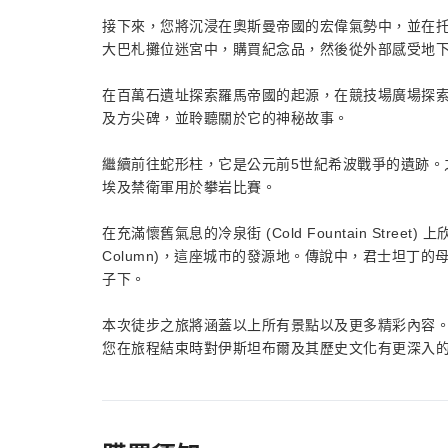
接下來，您將沉浸在奧斯曼帝國的宏偉氣勢中，並在
大巴札攤位迷宮中，購買紀念品，然後從外部感受地
在百萬石遺址探索羅馬帝國的起源，在競技場廣場探
及方尖碑，並聆聽關於它的神秘故事。
繼續前往蛇形柱，它是公元前5世紀希波戰爭的遺跡。
埃及禁衛軍用於攀岩比賽。
在充滿懷舊氣息的冷泉街 (Cold Fountain Street
Column)，這座城市的發源地。傳說中，君士坦丁
子下。
本次徒步之旅將涵蓋以上所有景點以及更多精彩內容
您在旅程結束時對伊斯坦布爾及其歷史文化有更深入