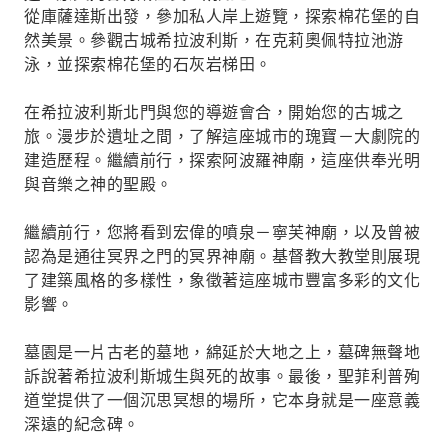
從庫薩達斯出發，參加私人岸上遊覽，探索棉花堡的自
然美景。參觀古城希拉波利斯，在克莉奧佩特拉池游
泳，並探索棉花堡的石灰岩梯田。
在希拉波利斯北門與您的導遊會合，開始您的古城之
旅。漫步於遺址之間，了解這座城市的瑰寶－大劇院的
建造歷程。繼續前行，探索阿波羅神廟，這座供奉光明
與音樂之神的聖殿。
繼續前行，您將看到宏偉的噴泉－寧芙神廟，以及曾被
認為是通往冥界之門的冥界神廟。基督教大教堂則展現
了建築風格的多樣性，象徵著這座城市豐富多彩的文化
影響。
墓園是一片古老的墓地，綿延於大地之上，墓碑無聲地
訴說著希拉波利斯城生與死的故事。最後，聖菲利普殉
道堂提供了一個沉思冥想的場所，它本身就是一座意義
深遠的紀念碑。