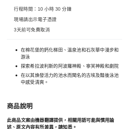
行程時間：10 小時 30 分鐘
現場請出示電子憑證
3天前可免費取消
在棉花堡的鈣化梯田、溫泉池和石灰華中漫步和
游泳
探索希拉波利斯的阿波羅神殿、寧芙神殿和劇院
在以其煥發活力的池水而聞名的古埃及豔後泳池
中感受清爽。
商品說明
此商品文案由機器翻譯提供，相關用語可能與慣用論
述、原文內容有所差異，請知悉。