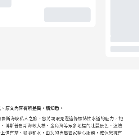
述、原文內容有所差異，請知悉。
普魯斯海峽私人之旅。您將親眼見證這條標誌性水道的魅力，飽
宮、博斯普魯斯海峽大橋、金角灣等眾多地標的壯麗景色。這艘
船上備有茶、咖啡和水，由您的專屬管家精心服務，確保您擁有