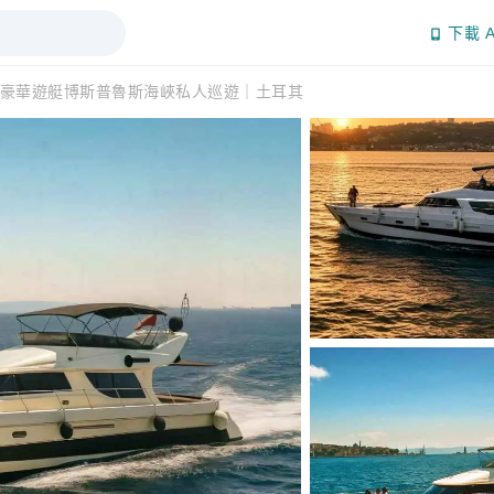
下載 A
豪華遊艇博斯普魯斯海峽私人巡遊｜土耳其