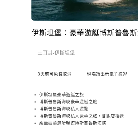
伊斯坦堡：豪華遊艇博斯普魯斯
土耳其
伊斯坦堡
-
3天前可免費取消
現場請出示電子憑證
伊斯坦堡豪華遊艇之旅
博斯普魯斯海峽豪華遊艇之旅
博斯普魯斯海峽私人遊覽
博斯普魯斯海峽私人豪華之旅，含飯店接送
乘坐豪華遊艇暢遊博斯普魯斯海峽