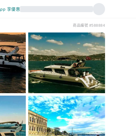
pp 享優惠
商品編號 #588884