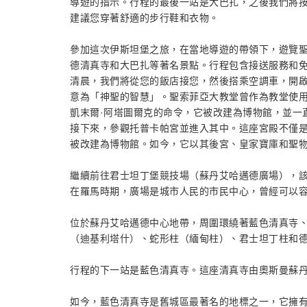
導遊的指示。行程的最後一站是大巴扎，之後我們將
建議您穿著舒適的步行鞋和衣物。
參加這次伊斯坦堡之旅，在當地導遊的帶領下，遊覽
德清真寺和大巴扎等著名景點。行程包含接送服務和
清晨，我們將從您的飯店接您，然後搭乘空調車，開
意為「神聖的智慧」。聖索菲亞大教堂曾作為教堂使用91
凱末爾·阿塔圖爾克的命令，它被改建為博物館，並一
接下來，參觀托普卡帕宮並進入其中。這座宮殿不僅是
被改建為博物館。如今，它以其後宮、皇家寶庫和聖
繼續前往君士坦丁堡競技場（蘇丹艾哈邁德廣場），該競
在羅馬時期，廣場是城市人民的市民中心，曾經可以容納
位於蘇丹艾哈邁德中心地帶，周圍環繞著藍色清真寺
（迪基利塔什）、蛇形柱（緬甸柱）、君士坦丁柱和
行程的下一站是藍色清真寺。這座清真寺由奧斯曼蘇丹
如今，藍色清真寺是舊城區最著名的地標之一，它擁