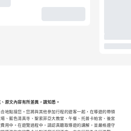
述、原文內容有所差異，請知悉。
集合地點接您。您將與其他參加行程的遊客一起，在導遊的帶領
技場、藍色清真寺、聖索菲亞大教堂、午餐、托普卡帕宮、後宮
程費用中。在遊覽過程中，請認真聽取導遊的講解，並嚴格遵守