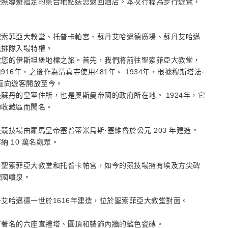
按照導遊指定的集合地點送您返回酒店。本次行程為步行遊覽，
聖索菲亞大教堂、托普卡帕宮、蘇丹艾哈邁德廣場、蘇丹艾哈邁
免排隊入場特權。
啟您的伊斯坦堡地標之旅。首先，我們將前往聖索菲亞大教堂，
6年，之後作為清真寺使用481年。 1934年，根據穆斯塔法·
直向遊客開放至今。
蘇丹的皇室住所，也是奧斯曼帝國的政府所在地。 1924年，它
物收藏區而聞名。
技場由羅馬皇帝塞普蒂米烏斯·塞維魯於公元 203 年建造。
 10 萬名觀眾。
、聖索菲亞大教堂和托普卡帕宮，如今的競技場擁有埃及方尖碑
德國噴泉。
艾哈邁德一世於1616年建造，位於聖索菲亞大教堂對面。
有著名的六座宣禮塔、圓頂和裝飾內牆的藍色瓷磚。