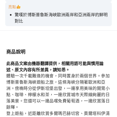
亮點
驚嘆於博斯普魯斯海峽歐洲兩岸和亞洲兩岸的鮮明
對比
搭乘遊船，在日落時分沿著標誌性的海峽航行，享
受輕鬆的旅程，並聆聽現場講解。
沿途會看到奧爾塔科伊清真寺和少女塔等建築。
商品說明
欣賞伊斯坦堡天際線上的日落美景，感受它絢麗的
色彩。
此商品文案由機器翻譯提供，相關用語可能與慣用論
一邊品嚐免費葡萄酒，一邊欣賞日落美景。
述、原文內容有所差異，請知悉。
體驗一次千載難逢的機會，同時置身於兩個世界。參加
博斯普魯斯海峽遊船之旅，這條海峽分隔著歐洲和亞
洲。傍晚時分從伊斯坦堡出發，一邊享用美味的開胃小
點、咖啡、檸檬水和茶，一邊欣賞城市天際線絢麗的日
落美景。您還可以一邊品嚐免費葡萄酒，一邊欣賞落日
餘暉。
登上遊船，近距離欣賞多爾瑪巴赫切宮、奧爾塔科伊清