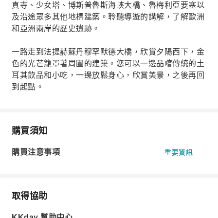
真寺、少女塔、博斯普魯斯海峽大橋、魯梅利亞要塞以
及沿途眾多其他地標建築。聆聽導遊的講解，了解歐洲
和亞洲兩岸的歷史遺跡。
一路走到法提赫蘇丹穆罕默德大橋，欣賞夕陽西下，金
色的光芒籠罩著周圍的建築。您可以一邊品嚐傳統的土
耳其飲品和小吃，一邊放鬆身心，欣賞美景，之後再回
到起點。
購買須知
購買注意事項
重要資訊
取得協助
KKday 幫助中心