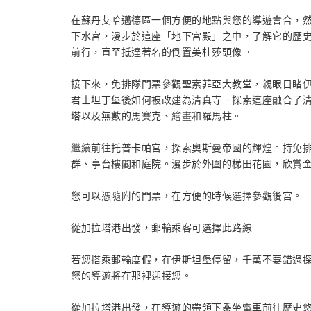
在蘇丹艾哈邁德區一個方便的地點與您的導遊會合，
下水宮，漫步於這座「地下宮殿」之中，了解它的歷
前行，直至抵達著名的倒置美杜莎頭像。
接下來，免排隊門票參觀聖索菲亞大教堂，親眼目睹
君士坦丁堡後如何被改建為清真寺。探索這座融合了
塔以及無數的馬賽克、繪畫和羅馬柱。
繼續前往托普卡帕宮，探索奧斯曼帝國的輝煌。持免
群、亭台樓閣和庭院。漫步於外圍的梯田花園，欣賞
您可以憑隨附的門票，在方便的時候選擇參觀後宮。
從加拉塔港出發，郵輪乘客可選擇此路線
若您搭乘郵輪度假，在伊斯坦堡停留，千萬不要錯過
您的導遊將在那裡迎接您。
從加拉塔港出發，在導遊的帶領下乘坐電車前往歷史