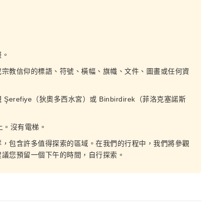
服。
或宗教信仰的標語、符號、橫幅、旗幟、文件、圖畫或任何資
efiye（狄奧多西水宮）或 Binbirdirek（菲洛克塞諾斯
上。沒有電梯。
群，包含許多值得探索的區域。在我們的行程中，我們將參觀
建議您預留一個下午的時間，自行探索。