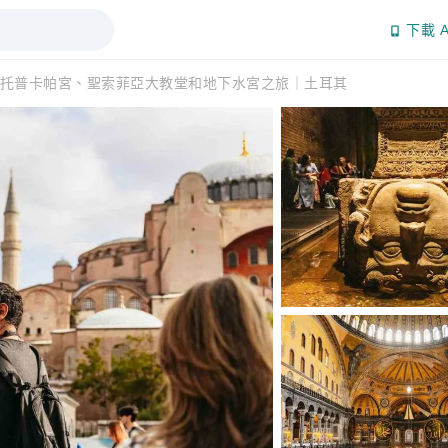
下載 A
托普卡帕宮、聖索菲亞大教堂和地下水宮之旅｜土耳其