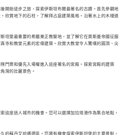
然後開始徒步之旅，探索伊斯坦布爾最著名的古蹟。首先參觀地
史。欣賞地下的石柱，了解拜占庭建築風格。沿著水上的木棧道
伊斯坦堡最重要的希臘東正教聖地，並了解它在奧斯曼帝國征服
清真寺和教堂元素的宏偉建築。欣賞大教堂令人驚嘆的圓頂、尖
排隊門票和優先入場權進入這座著名的宮殿。探索宮殿的建築
金角灣的壯麗景色。
探索這座迷人城市的機會。您可以選擇加拉塔港作為集合地點，
悠久的蘇丹艾哈邁德區。您將有機會探索伊斯坦堡的主要景點，