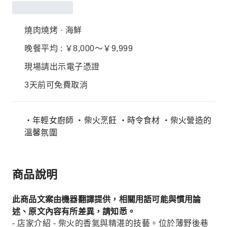
燒肉燒烤 · 海鮮
晚餐平均 : ￥8,000～￥9,999
現場請出示電子憑證
3天前可免費取消
・年輕女廚師 ・柴火烹飪 ・時令食材 ・柴火營造的
溫馨氛圍
商品說明
此商品文案由機器翻譯提供，相關用語可能與慣用論
述、原文內容有所差異，請知悉。
- 店家介紹 - 柴火的香氣與精湛的技藝。位於薄野後巷