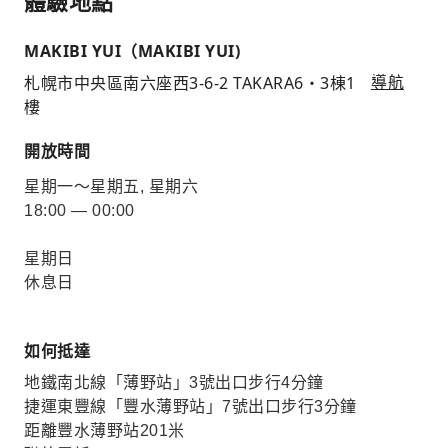
體驗地點
MAKIBI YUI（MAKIBI YUI)
札幌市中央區南六座西3-6-2 TAKARA6・3棟1
導航
樓
開放時間
星期一～星期五, 星期六
18:00 — 00:00
星期日
休息日
如何抵達
地鐵南北線「薄野站」3號出口步行4分鐘
捷運東豐線「豐水薄野站」7號出口步行3分鐘
距離豐水薄野站201米