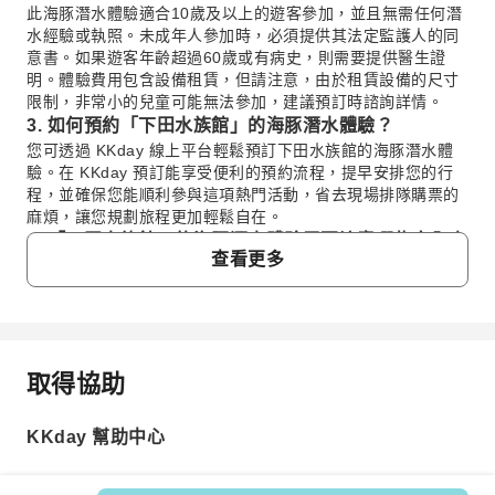
此海豚潛水體驗適合10歲及以上的遊客參加，並且無需任何潛
水經驗或執照。未成年人參加時，必須提供其法定監護人的同
意書。如果遊客年齡超過60歲或有病史，則需要提供醫生證
明。體驗費用包含設備租賃，但請注意，由於租賃設備的尺寸
限制，非常小的兒童可能無法參加，建議預訂時諮詢詳情。
3. 如何預約「下田水族館」的海豚潛水體驗？
您可透過 KKday 線上平台輕鬆預訂下田水族館的海豚潛水體
驗。在 KKday 預訂能享受便利的預約流程，提早安排您的行
程，並確保您能順利參與這項熱門活動，省去現場排隊購票的
麻煩，讓您規劃旅程更加輕鬆自在。
4. 「下田水族館」的海豚潛水體驗需要注意哪些安全事
查看更多
項？
參與下田水族館的海豚潛水體驗時，首要考量是聽從現場工作
人員的專業指示，確保活動安全進行。若為未成年參加者，務
必備妥法定監護人的同意書。此外，年齡超過60歲或有病史的
遊客，建議提前準備醫生證明以確保自身健康狀況符合潛水要
取得協助
常見問題
求。活動在水族館內進行，環境相對受控，但個人安全意識仍
是關鍵。
5. 如何前往「下田水族館」？
KKday 幫助中心
1. 「下田水族館」的海豚潛水體驗有哪些獨特之
下田水族館位於日本靜岡縣下田市。前往方式通常是搭乘伊豆
處？
急行線（Izukyu Line）至「伊豆急下田站」（Izukyu-
下田水族館的海豚潛水體驗提供與受歡迎的太平洋白海豚