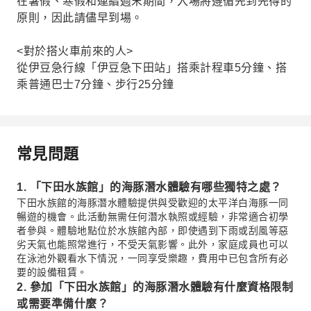
在暑假、寒假和連續週末期間，入場將遵循先到先得的
原則，因此請儘早到場。
<對於搭火車前來的人>
從伊豆急行線「伊豆急下田站」搭乘計程車5分鐘、搭
乘普通巴士7分鐘、步行25分鐘
常見問題
1. 「下田水族館」的海豚潛水體驗有哪些獨特之處？
下田水族館的海豚潛水體驗提供與受歡迎的太平洋白海豚一同
暢遊的機會。此活動無需任何潛水執照或經驗，非常適合初學
者參與。體驗地點位於水族館內部，即使遇到下雨或刮風等惡
劣天氣也能照常進行，不受天氣影響。此外，家庭成員也可以
在泳池外觀看水下情況，一同享受樂趣，費用中已包含所有必
要的設備租賃。
2. 參加「下田水族館」的海豚潛水體驗有什麼資格限制
或需要準備什麼？