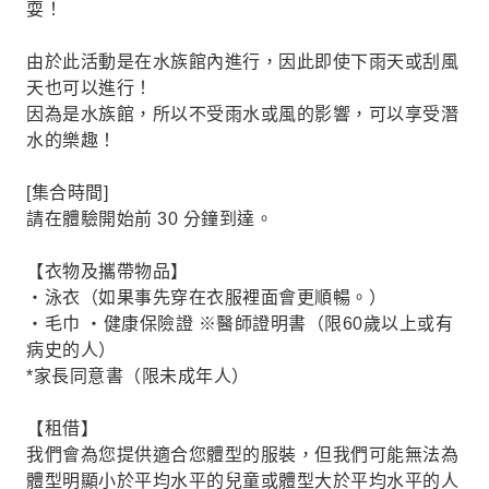
耍！
由於此活動是在水族館內進行，因此即使下雨天或刮風
天也可以進行！
因為是水族館，所以不受雨水或風的影響，可以享受潛
水的樂趣！
[集合時間]
請在體驗開始前 30 分鐘到達。
【衣物及攜帶物品】
・泳衣（如果事先穿在衣服裡面會更順暢。）
・毛巾 ・健康保險證 ※醫師證明書（限60歲以上或有
病史的人）
*家長同意書（限未成年人）
【租借】
我們會為您提供適合您體型的服裝，但我們可能無法為
體型明顯小於平均水平的兒童或體型大於平均水平的人