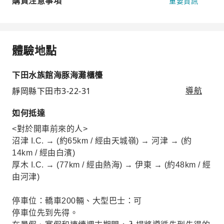
購買注意事項
重要資訊
體驗地點
下田水族館海豚海灘櫃檯
靜岡縣下田市3-22-31
導航
如何抵達
<對於開車前來的人>
沼津 I.C. → (約65km / 經由天城嶺) → 河津 → (約
14km / 經由白濱)
厚木 I.C. → (77km / 經由熱海) → 伊東 → (約48km / 經
由河津)
停車位：轎車200輛、大型巴士：可
停車位先到先得。