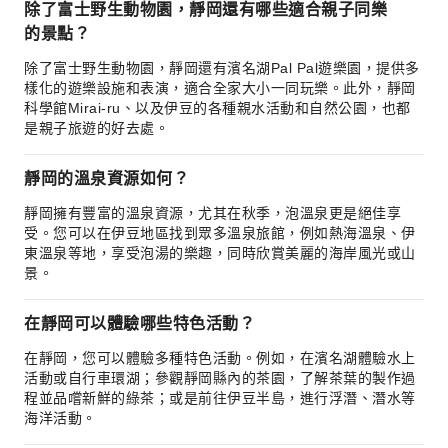
除了富士野生動物園，靜岡還有哪些適合親子同樂
的景點？
除了富士野生動物園，靜岡還有濱名湖Pal Pal遊樂園，提供多
樣化的遊樂設施和表演，適合全家大小一同玩樂。此外，靜岡
科學館Mirai-ru、以及伊豆的各種親水活動和自然公園，也都
是親子旅遊的好去處。
靜岡的溫泉資源如何？
靜岡擁有豐富的溫泉資源，尤其在秋季，泡溫泉更是絕佳享
受。您可以在伊豆地區找到眾多溫泉旅館，例如熱海溫泉、伊
東溫泉等地，享受泡湯的樂趣，同時欣賞美麗的海岸風光或山
景。
在靜岡可以體驗哪些特色活動？
在靜岡，您可以體驗多種特色活動。例如，在濱名湖體驗水上
活動或自行車環湖；參觀靜岡縣內的茶園，了解茶葉的製作過
程並品嚐新鮮的綠茶；或是前往伊豆半島，進行浮潛、潛水等
海洋活動。