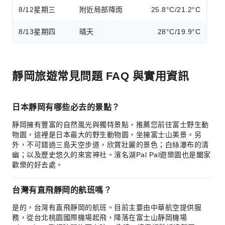
8/12
星期三
附近局部降雨
25.8°C/21.2°C
8/13
星期四
晴天
28°C/19.9°C
靜岡旅遊常見問題 FAQ 與實用資訊
日本靜岡有哪些必去的景點？
靜岡擁有豐富的自然風光與獨特景點，推薦您前往富士野生動
物園，這裡是日本最大的野生動物園，坐擁富士山美景。另
外，不可錯過三島天空步道，欣賞壯麗的景色；白絲瀑布的清
幽；以及歷史悠久的來宮神社。濱名湖Pal Pal遊樂園也是闔家
歡樂的好去處。
台灣有直飛靜岡的航班嗎？
是的，台灣有直飛靜岡的航班。目前主要由中華航空提供服
務，從台北桃園國際機場起飛，降落在富士山靜岡機場