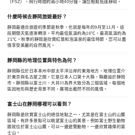
（FSZ），飛行時間約兩小時40分鐘，讓您輕鬆抵達靜岡。
什麼時候去靜岡旅遊最好？
靜岡最適合旅遊的季節是秋季，也就是每年的9月至11月。這
段期間天氣逐漸轉涼，平均最低氣溫約為16℃，最高氣溫約為
21℃。秋季的靜岡是欣賞紅葉和泡溫泉的最佳時節，您可以盡
情享受美麗的自然風光。
靜岡縣的地理位置與特色為何？
靜岡縣位於日本本州中部太平洋沿岸的東海地方，地理位置介
於東京與名古屋之間。它是日本人口第十大縣，縣廳設於靜岡
市。靜岡縣以富士川、大井川為界大致分為三個區域，每個地
區因地形與歷史背景不同，展現出截然不同的風情。
富士山在靜岡哪裡可以看到？
靜岡縣是欣賞富士山的絕佳地點之一，尤其是在富士山的山麓
區域，有許多景點可以眺望富士山的美景。例如富士野生動物
園就位於富士山山麓，可以一邊遊覽動物，一邊欣賞雄偉的富
士山。