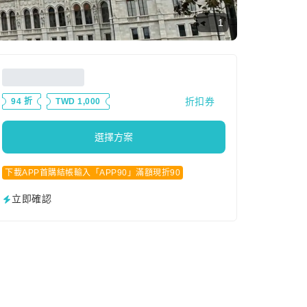
1
折扣券
94 折
TWD 1,000
選擇方案
下載APP首購結帳輸入「APP90」滿額現折90
立即確認