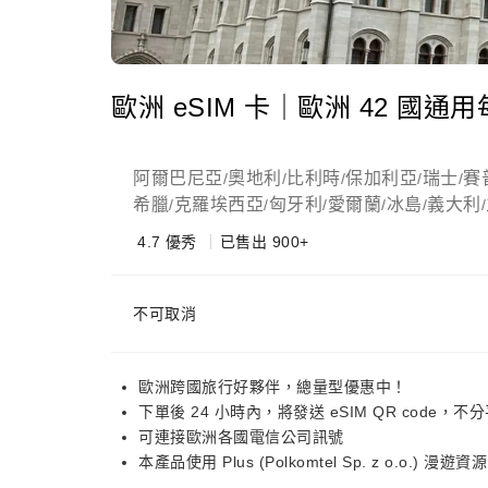
歐洲 eSIM 卡｜歐洲 42 國通用
阿爾巴尼亞
奧地利
比利時
保加利亞
瑞士
賽
/
/
/
/
/
希臘
克羅埃西亞
匈牙利
愛爾蘭
冰島
義大利
/
/
/
/
/
/
4.7
優秀
已售出 900+
不可取消
歐洲跨國旅行好夥伴，總量型優惠中！
下單後 24 小時內，將發送 eSIM QR code，不
可連接歐洲各國電信公司訊號
本產品使用 Plus (Polkomtel Sp. z o.o.) 漫遊資源