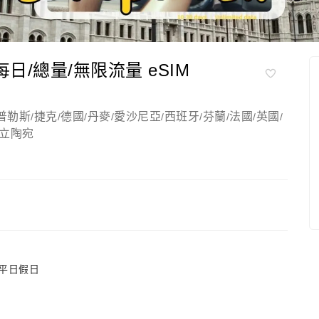
每日/總量/無限流量 eSIM
普勒斯
捷克
德國
丹麥
愛沙尼亞
西班牙
芬蘭
法國
英國
/
/
/
/
/
/
/
/
/
立陶宛
分平日假日