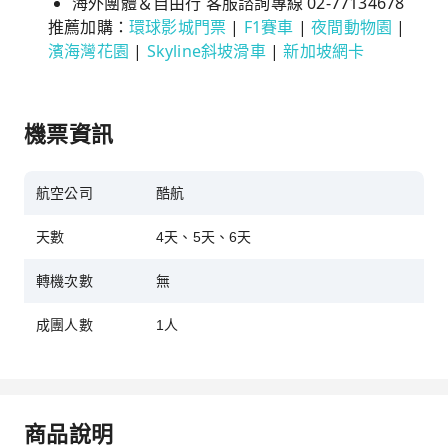
海外團體＆自由行 客服諮詢專線 02-77134678
推薦加購：
環球影城門票
|
F1賽車
|
夜間動物園
|
濱海灣花園
|
Skyline斜坡滑車
|
新加坡網卡
機票資訊
航空公司
酷航
天數
4天、5天、6天
轉機次數
無
成團人數
1人
商品說明