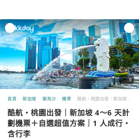
unread
notifications
9
首頁
新加坡
聖淘沙
機票
酷航・桃園出發｜新加坡 4～6 天計劃機票＋自選超值方案｜1 人成行・含行李
酷航・桃園出發｜新加坡 4～6 天計
劃機票＋自選超值方案｜1 人成行・
含行李