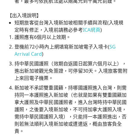
者，最多可依民航法處以兩萬元到十萬元罰鍰。
【出入境說明】
短期旅客從台灣入境新加坡相關手續與流程(入境規
定時有修正，入境前請務必參考
ICA網頁
)
護照應有6個月以上效期。
登機前72小時內上網填寫新加坡電子入境卡(
SG
Arrival Card
)
持中華民國護照（效期自返國日起算六個月以上），
進出新加坡觀光免簽證，可停留30天。入境旅客需附
上來回電子機票。
新加坡不承認雙重國籍，持哪國護照進入台灣，則需
持同一本護照進入新加坡（也就是如果有雙重國籍加
拿大護照及中華民國護照者，進入台灣時持中華民國
護照，之後要入境新加坡，不可持加拿大護照入境，
需持中華民國護照入境），只能持一本護照進出，否
則若無法順利入境新加坡或遭遣返，概由旅客負全
責。