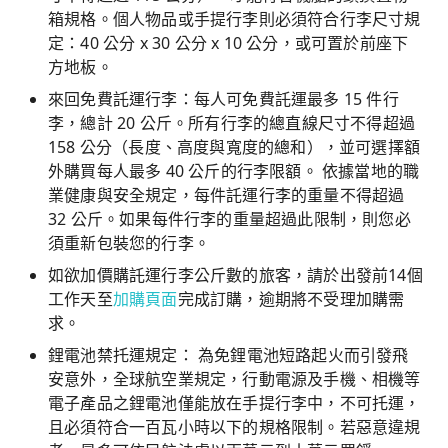
箱規格。個人物品或手提行李則必須符合行李尺寸規
定：40 公分 x 30 公分 x 10 公分，或可置於前座下
方地板。
來回免費託運行李：每人可免費託運最多 15 件行
李，總計 20 公斤。所有行李的總直線尺寸不得超過
158 公分（長度、高度與寬度的總和），並可選擇額
外購買每人最多 40 公斤的行李限額。 依據當地的職
業健康與安全規定，每件託運行李的重量不得超過
32 公斤。如果每件行李的重量超過此限制，則您必
須重新包裝您的行李。
如欲加價購託運行李公斤數的旅客，請於出發前14個
工作天至
加購頁面
完成訂購，逾期將不受理加購需
求。
鋰電池禁托運規定： 為免鋰電池短路起火而引發飛
安意外，全球航空業規定，行動電源及手機、相機等
電子產品之鋰電池僅能放在手提行李中，不可托運，
且必須符合一百瓦小時以下的規格限制。若惡意違規