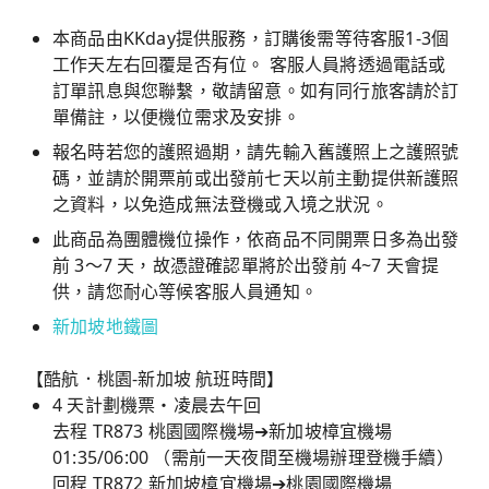
本商品由KKday提供服務，訂購後需等待客服1-3個
工作天左右回覆是否有位。 客服人員將透過電話或
訂單訊息與您聯繫，敬請留意。如有同行旅客請於訂
單備註，以便機位需求及安排。
報名時若您的護照過期，請先輸入舊護照上之護照號
碼，並請於開票前或出發前七天以前主動提供新護照
之資料，以免造成無法登機或入境之狀況。
此商品為團體機位操作，依商品不同開票日多為出發
前 3～7 天，故憑證確認單將於出發前 4~7 天會提
供，請您耐心等候客服人員通知。
新加坡地鐵圖
【酷航．桃園-新加坡 航班時間】
4 天計劃機票・凌晨去午回
去程 TR873 桃園國際機場➔新加坡樟宜機場
01:35/06:00 （需前一天夜間至機場辦理登機手續）
回程 TR872 新加坡樟宜機場➔桃園國際機場