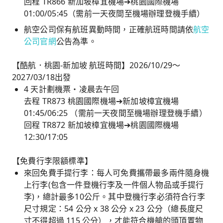
回程 TR866 新加坡樟宜機場➔桃園國際機場
01:00/05:45（需前一天夜間至機場辦理登機手續）
航空公司保有航班異動時間，正確航班時間請依
航空
公司官網
公告為準。
【酷航．桃園-新加坡 航班時間】2026/10/29～
2027/03/18出發
4 天計劃機票・凌晨去午回
去程 TR873 桃園國際機場➔新加坡樟宜機場
01:45/06:25 （需前一天夜間至機場辦理登機手續）
回程 TR872 新加坡樟宜機場➔桃園國際機場
12:30/17:05
【免費行李限額標準】
來回免費手提行李：每人可免費攜帶最多兩件隨身機
上行李(包含一件登機行李及一件個人物品或手提行
李)，總計最多10公斤。其中登機行李必須符合行李
尺寸規定：54 公分 x 38 公分 x 23 公分（總長度尺
寸不得超過 115 公分），才能符合機艙的頭頂置物