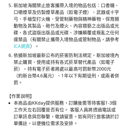
新加坡海關禁止旅客攜帶入境的物品包括：口香糖、
口嚼煙草及仿製煙草產品（如電子煙）、武器或十字
弓、手槍型打火機、受管制藥物與精神藥物、保育類
動物及其製品、砲竹及煙火、內容猥褻之出版品或光
碟、各式盜版出版品或光碟、涉嫌顛覆或叛亂之任何
違禁品（有關禁止攜帶入境物品或管制物品，請參考
ICA網頁
）。
依據新加坡最新公布的菸害防制法規定，新加坡境內
禁止購買、使用或持有各式菸草替代產品（如電子
菸），持有電子菸者將處以最高可罰新幣2000元
（約新台幣4.6萬元）、1年以下有期徒刑，或兩者併
罰。
【作業說明】
本商品由KKday提供服務，訂購後需等待客服1-3個
工作天左右回覆是否有位。 客服人員將透過電話或
訂單訊息與您聯繫，敬請留意。如有同行旅客請於訂
單備註，以便機位需求及安排。