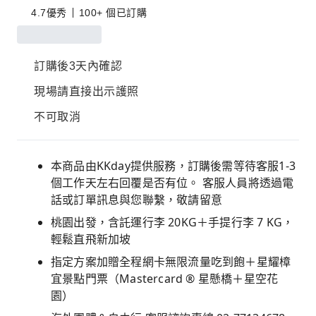
4.7
優秀
100+ 個已訂購
訂購後3天內確認
現場請直接出示護照
不可取消
本商品由KKday提供服務，訂購後需等待客服1-3
個工作天左右回覆是否有位。 客服人員將透過電
話或訂單訊息與您聯繫，敬請留意
桃園出發，含託運行李 20KG＋手提行李 7 KG，
輕鬆直飛新加坡
指定方案加贈全程網卡無限流量吃到飽＋星耀樟
宜景點門票（Mastercard ® 星懸橋＋星空花
園）