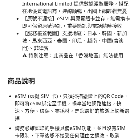
International Limited 提供數據漫遊服務，搭配
在地優質電訊商，連線順暢，出國上網輕鬆無憂
【原號不漏接】eSIM 與原實體卡並存，無需換卡
即可保留原號通訊，重要簡訊與電話隨時接收
【服務覆蓋範圍】支援地區：日本、韓國、新加
坡、馬來西亞、泰國、印尼、越南、中國(含澳
門)、菲律賓
⚠️ 特別注意：此商品在「香港地區」無法使用
商品說明
eSIM (虛擬 SIM 卡)，只須掃描憑證上的QR Code，
即可將eSIM綁定至手機，暢享當地網路連接，快
速、方便、環保、零耗材，是您最好的旅遊上網新選
擇
請務必確認您的手機具備eSIM功能，並且沒有SIM
卡限制，下單後恕不接受任何理由之退改、取消