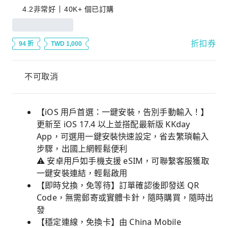
4.2
非常好
40K+ 個已訂購
折扣券
94 折
TWD 1,000
不可取消
【iOS 用戶首選：一鍵安裝，告別手動輸入！】
更新至 iOS 17.4 以上並搭配最新版 KKday
App，可選用一鍵安裝快速設定，省去繁瑣輸入
步驟，出國上網輕鬆便利
⚠️ 安卓用戶如手機支援 eSIM，可聯繫客服獲取
一鍵安裝連結，輕鬆啟用
【即時兌換，免等待】訂單確認後即發送 QR
Code，無需郵寄或實體卡針，隨時購買，隨時出
發
【穩定連線，免換卡】由 China Mobile