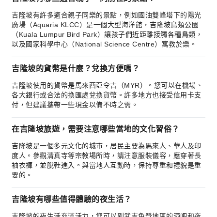
吉隆坡有許多適合親子同樂的景點，例如國油雙峰塔下的陽光
廣場（Aquaria KLCC）是一個大型海洋館，吉隆坡鳥類公園
（Kuala Lumpur Bird Park）讓孩子們近距離接觸各種鳥類，
以及國家科學中心（National Science Centre）寓教於樂。
吉隆坡的貨幣是什麼？兌換方便嗎？
吉隆坡使用的貨幣是馬來西亞令吉（MYR）。您可以在機場、
各大銀行或合法的換匯處兌換貨幣。許多地方也接受信用卡支
付，但建議攜帶一些現金以備不時之需。
在吉隆坡旅遊，需要注意哪些當地的文化習俗？
吉隆坡是一個多元文化的城市，居民主要為馬來人、華人及印
度人。參觀清真寺等宗教場所時，請注意服裝儀容，應穿著長
袖衣褲，並脫鞋進入。與當地人互動時，保持尊重和禮貌是重
要的。
吉隆坡有哪些值得體驗的夜生活？
吉隆坡的夜生活充滿活力，您可以到武吉免登地區的酒吧和夜