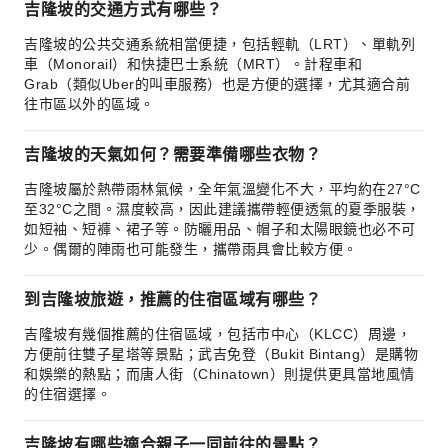
吉隆坡的交通方式有哪些？
吉隆坡的公共交通系統相當便捷，包括輕軌（LRT）、單軌列
車（Monorail）和快捷巴士系統（MRT）。計程車和
Grab（類似Uber的叫車服務）也是方便的選擇，尤其適合前
往市區以外的區域。
吉隆坡的天氣如何？需要準備哪些衣物？
吉隆坡屬於熱帶雨林氣候，全年氣溫變化不大，平均約在27°C
至32°C之間。濕度較高，因此建議攜帶輕便透氣的夏季服裝，
如短袖、短褲、裙子等。防曬用品、帽子和太陽眼鏡也必不可
少。偶爾的陣雨也可能發生，攜帶雨具會比較方便。
到吉隆坡旅遊，推薦的住宿區域有哪些？
吉隆坡有幾個推薦的住宿區域，包括市中心（KLCC）周邊，
方便前往雙子星塔等景點；武吉免登（Bukit Bintang）是購物
和娛樂的熱點；而唐人街（Chinatown）則提供更具當地風情
的住宿選擇。
吉隆坡有哪些適合親子一同前往的景點？