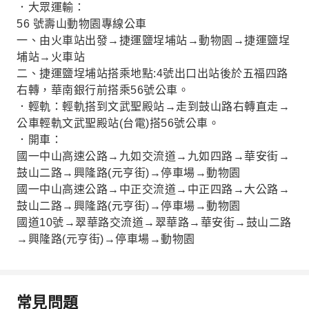
．大眾運輸：
56 號壽山動物園專線公車
一、由火車站出發→捷運鹽埕埔站→動物園→捷運鹽埕
埔站→火車站
二、捷運鹽埕埔站搭乘地點:4號出口出站後於五福四路
右轉，華南銀行前搭乘56號公車。
．輕軌：輕軌搭到文武聖殿站→走到鼓山路右轉直走→
公車輕軌文武聖殿站(台電)搭56號公車。
．開車：
國一中山高速公路→九如交流道→九如四路→華安街→
鼓山二路→興隆路(元亨街)→停車場→動物園
國一中山高速公路→中正交流道→中正四路→大公路→
鼓山二路→興隆路(元亨街)→停車場→動物園
國道10號→翠華路交流道→翠華路→華安街→鼓山二路
→興隆路(元亨街)→停車場→動物園
常見問題