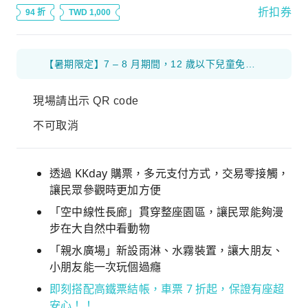
折扣券
94 折
TWD 1,000
【暑期限定】7 – 8 月期間，12 歲以下兒童免費入園。
現場請出示 QR code
不可取消
透過 KKday 購票，多元支付方式，交易零接觸，
讓民眾參觀時更加方便
「空中線性長廊」貫穿整座園區，讓民眾能夠漫
步在大自然中看動物
「親水廣場」新設雨淋、水霧裝置，讓大朋友、
小朋友能一次玩個過癮
即刻搭配高鐵票結帳，車票 7 折起，保證有座超
安心！！