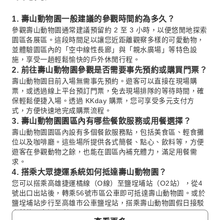
1. 壽山動物園一般建議的參觀時間約為多久？
參觀壽山動物園通常建議預留約 2 至 3 小時，以便悠閒地探索
園區各展區。這段時間足以讓您近距離觀察多樣的可愛動物，
並體驗園區內的「空中線性長廊」與「親水廣場」等特色設
施，享受一趟輕鬆愉快的戶外休閒行程。
2. 前往壽山動物園參觀是否需要事先預約或購買門票？
壽山動物園目前入場無需事先預約。遊客可以直接在現場購
票，或透過線上平台預訂門票，免去現場排隊的等待時間，確
保輕鬆便捷入場。透過 KKday 購票，您可享受多元支付方
式，方便快速地完成購票流程。
3. 壽山動物園園區內有哪些餐飲服務或用餐選擇？
壽山動物園園區內設有多個餐飲服務點，包括美食區、輕食攤
位以及咖啡廳。這些場所提供各式簡餐、點心、飲料等，方便
遊客在參觀動物之餘，也能在園區內補充體力，滿足用餐需
求。
4. 搭乘大眾捷運系統如何抵達壽山動物園？
您可以搭乘高雄捷運橘線（O線）至鹽埕埔站（O2站），從4
號出口出站後，轉乘56號市區公車即可抵達壽山動物園。或於
鹽埕埔站步行至高雄市公車鹽埕站，搭乘壽山動物園假日接駁
車前往，交通便利。