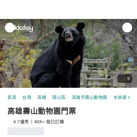
unread
notifications
9
首頁
台灣
高雄
鼓山區
高雄市壽山動物園
水族館 & 
高雄壽山動物園門票
4.7
優秀
40K+ 個已訂購