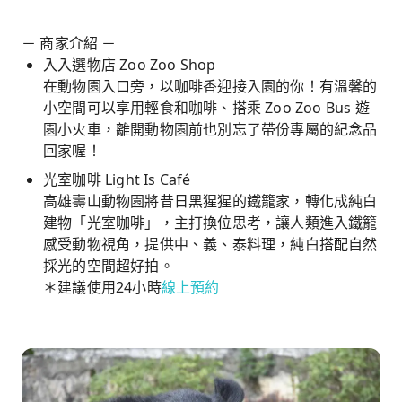
－ 商家介紹 －
入入選物店 Zoo Zoo Shop
在動物園入口旁，以咖啡香迎接入園的你！有溫馨的
小空間可以享用輕食和咖啡、搭乘 Zoo Zoo Bus 遊
園小火車，離開動物園前也別忘了帶份專屬的紀念品
回家喔！
光室咖啡 Light Is Café
高雄壽山動物園將昔日黑猩猩的鐵籠家，轉化成純白
建物「光室咖啡」，主打換位思考，讓人類進入鐵籠
感受動物視角，提供中、義、泰料理，純白搭配自然
採光的空間超好拍。
＊建議使用24小時
線上預約