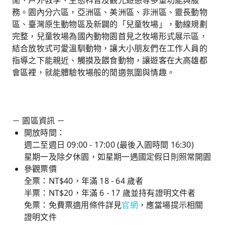
閒、戶外教學、生態科普及觀光遊憩等多重功能與服
務。園內分六區，亞洲區、美洲區、非洲區、靈長動物
區、臺灣原生動物區及新闢的「兒童牧場」，動線規劃
完整，兒童牧場為國內動物園首見之牧場形式展示區，
結合放牧式可愛溫馴動物，讓大小朋友們在工作人員的
指導之下能親近、觸摸及餵食動物，讓遊客在大高雄都
會區裡，就能體驗牧場般的閒適氛圍與情趣。
－ 園區資訊 －
開放時間：
週二至週日 09:00 - 17:00 (最後入園時間 16:30)
星期一及除夕休園，如星期一遇國定假日則照常開園
參觀票價
全票：NT$40，年滿 18 - 64 歲者
半票：NT$20，年滿 6 - 17 歲並持有證明文件者
免票：免費票適用條件詳見
官網
，應當場提示相關
證明文件