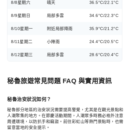
8/8
星期六
晴天
36.5°C/22.1°C
8/9
星期日
局部多雲
34.6°C/22.3°C
8/10
星期一
附近局部降雨
35.9°C/21.2°C
8/11
星期二
小陣雨
24.4°C/20.5°C
8/12
星期三
局部多雲
28.6°C/20.4°C
秘魯旅遊常見問題 FAQ 與實用資訊
秘魯治安狀況如何？
秘魯部分地區的治安狀況需要提高警覺，尤其是在觀光景點和
人潮聚集的地方。在節慶活動期間，人潮眾多時務必格外注意
周遭環境，以防扒手和竊盜。前往彩虹山等熱門景點時，也需
留意當地的安全提示。