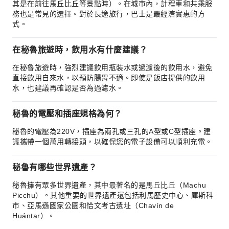
其是在前往馬丘比丘等景點時）。在城市內，計程車和共乘服
務也是常見的選擇。對於長途旅行，巴士是最經濟實惠的方
式。
在秘魯旅遊時，飲用水有什麼建議？
在秘魯旅遊時，強烈建議飲用瓶裝水或過濾後的飲用水，避免
直接飲用自來水，以預防腸胃不適。即使是飯店提供的飲用
水，也建議再確認是否為過濾水。
秘魯的電壓和插座規格為何？
秘魯的電壓為220V，插座為兩孔或三孔的A型或C型插座。建
議攜帶一個萬用轉接頭，以確保您的電子設備可以順利充電。
秘魯有哪些世界遺產？
秘魯擁有眾多世界遺產，其中最著名的是馬丘比丘（Machu
Picchu）。其他重要的世界遺產還包括利馬歷史中心、庫斯科
市、亞馬遜國家公園和恰文考古遺址（Chavín de
Huántar）。