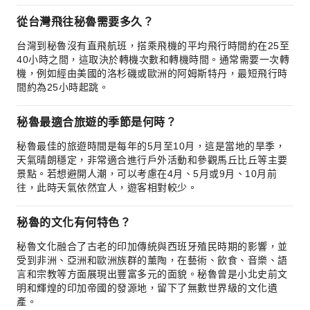
從台灣飛往秘魯需要多久？
台灣到秘魯沒有直飛航班，搭乘飛機的平均飛行時間約在25至
40小時之間，這取決於轉機次數和轉機時間。通常需要一次轉
機，例如經由美國的洛杉磯或歐洲的阿姆斯特丹，最短飛行時
間約為25小時起跳。
秘魯最適合旅遊的季節是何時？
秘魯最佳的旅遊時間是每年的5月至10月，這是當地的旱季，
天氣晴朗穩定，非常適合進行戶外活動和參觀馬丘比丘等主要
景點。若想避開人潮，可以考慮在4月、5月或9月、10月前
往，此時天氣依然宜人，遊客相對較少。
秘魯的文化有何特色？
秘魯文化融合了古老的印加傳統與西班牙殖民時期的影響，並
受到非洲、亞洲和歐洲族群的薰陶，在藝術、飲食、音樂、語
言和宗教等方面展現出豐富多元的面貌。秘魯曾是小北史前文
明和輝煌的印加帝國的發源地，留下了無數世界級的文化遺
產。