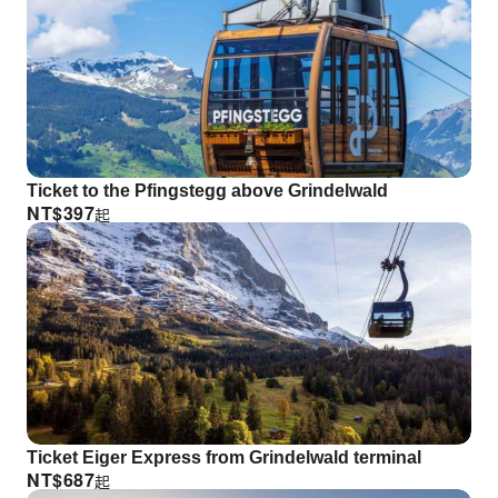
Ticket to the Pfingstegg above Grindelwald
NT$
397
起
Ticket Eiger Express from Grindelwald terminal
NT$
687
起