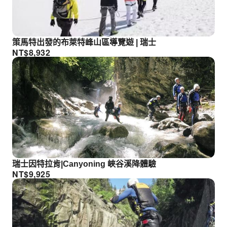
策馬特出發的布萊特峰山區導覽遊 | 瑞士
NT$
8,932
瑞士因特拉肯|Canyoning 峽谷溪降體驗
NT$
9,925