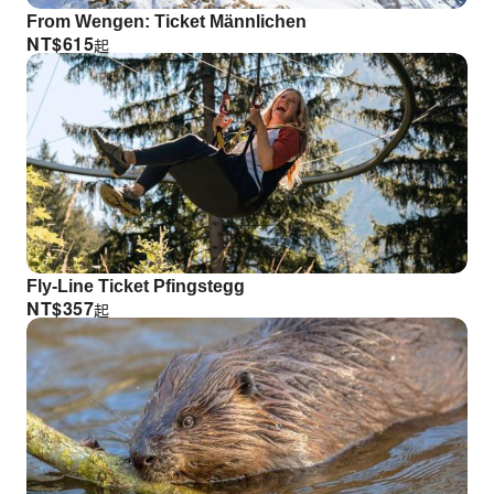
From Wengen: Ticket Männlichen
NT$
615
起
Fly-Line Ticket Pfingstegg
NT$
357
起