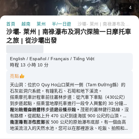
4
首頁
越南
萊州
半/一日遊
沙壩- 萊州 | 南祿瀑布及洞穴探險一日摩托車之旅 | 從沙壩出發
沙壩- 萊州 | 南祿瀑布及洞穴探險一日摩托車
之旅 | 從沙壩出發
English / Español / Français / Tiếng Việt
時程 13 小時 10 分
亮點
天山洞：位於O Quy Ho山口萊州一側（Tam Đường縣）的
石灰岩洞穴系統，有鐘乳石、石筍和地下溪流。
搭乘摩托車計程車前往叢林步道：從汽車下車點（430公尺）
到步道起點，搭乘當地摩托車進行一段令人興奮的 30 分鐘旅
程，蜿蜒穿過叢林步道的最後一段。
原始熱帶森林健行：這是一條原始、茂密的叢林健行路線，沒
有路標，從起點上升 470 公尺到達海拔 900 公尺的山頂，然
後下降到瀑布底部。
南盧瀑布：位於海拔 500 公尺的原始瀑布底部，有一個由高
地溪流注入的天然水池，您可以在那裡游泳、吃飯、拍照和休
息。