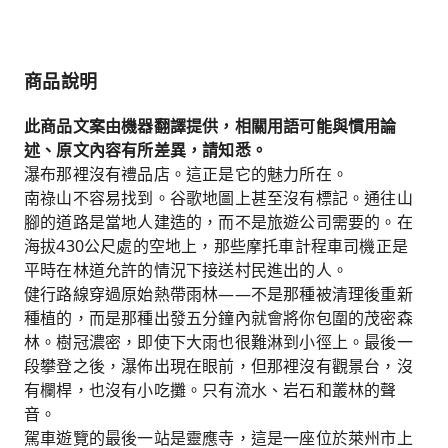
商品說明
此商品文案由機器翻譯提供，相關用語可能與慣用論
述、原文內容有所差異，請知悉。
瀑布那裡沒有禮品店。這正是它的魅力所在。
南祿山不容易找到。谷歌地圖上甚至沒有標記。通往山
腳的道路是當地人建造的，而不是旅遊公司需要的。在
海拔430公尺處的空地上，那些摩托車計程車司機正是
平時在林道允許的情況下接送村民進出的人。
健行路線穿過原始熱帶雨林——不是那種被清理後重新
種植的，而是那種出發五分鐘內就會將你包圍的茂密森
林。樹冠濃密，即使下大雨也很難淋到小徑上。最後一
段攀登之後，瀑佈出現在眼前，但那裡沒有觀景台，沒
有欄桿，也沒有小吃攤。只有流水、岩石和叢林的聲
音。
駕車遊覽的最後一站是靈應寺，這是一座位於萊州市上