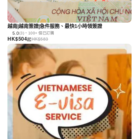
越南|越南簽證|急件服務、最快1小時領簽證
5.0
(3)・100+ 個已訂購
HK$
504
HK$
583
起