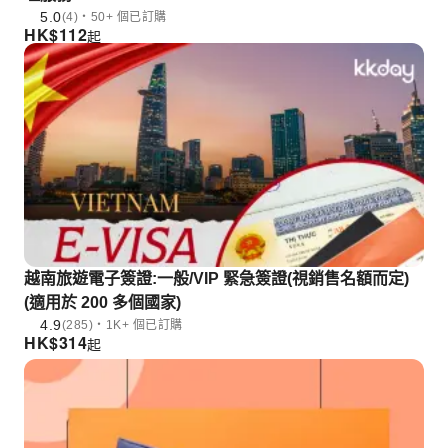
5.0
(4)・50+ 個已訂購
HK$
112
起
越南旅遊電子簽證:一般/VIP 緊急簽證(視銷售名額而定)
(適用於 200 多個國家)
4.9
(285)・1K+ 個已訂購
HK$
314
起