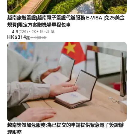
越南旅遊簽證|越南電子簽證代辦服務 E-VISA |免25美金
規費|限定方案贈機場單程包車
4.9
(226)・2K+ 個已訂購
HK$
314
HK$
352
起
越南簽證加急服務:為已提交的申請提供緊急電子簽證辦
理服務