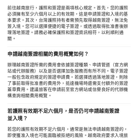
前往越南旅行，護照和簽證是兩項核心規定。首先，您的護照
必須擁有至少六個月以上的有效期，這是申請簽證和入境的基
本要求。其次，台灣護照持有者需預先取得越南簽證，無法免
簽入境。您可以選擇便捷的電子簽證，或透過取得批准書後辦
理落地簽證。請務必確保護照和簽證資訊相符，以利順利通
關。
申請越南簽證相關的費用概覽如何？
辦理越南簽證所需的費用會依據簽證種類、申請管道（官方網
站或代辦服務）以及是否選擇加急服務而有所不同。電子簽證
一般包含政府規定的簽證申請費。若選擇透過落地簽證，則除
了事前取得批准書的費用外，抵達機場時還需支付額外的簽證
蓋章費用。建議旅客在申請前至官方網站或信譽良好的代辦機
構查詢相關費用概覽。
若護照有效期不足六個月，是否仍可申請越南簽證
並入境？
若您的護照有效期不足六個月，通常是無法申請越南簽證的，
即使獲准入境也可能面臨被拒絕的風險。越南政府要求入境旅