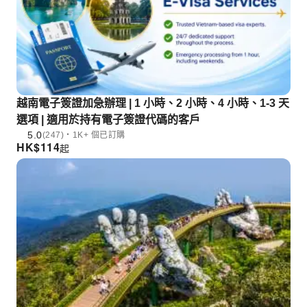
越南電子簽證加急辦理 | 1 小時、2 小時、4 小時、1-3 天
選項 | 適用於持有電子簽證代碼的客戶
5.0
(247)・1K+ 個已訂購
HK$
114
起