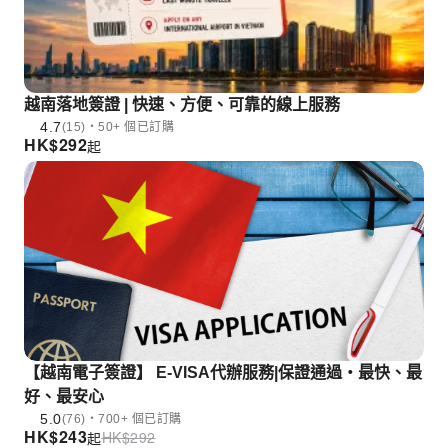
越南落地簽證 | 快速、方便、可靠的線上服務
4.7
(15)・50+ 個已訂購
HK$
292
起
【越南電子簽證】 E-VISA代辦服務|保證通過・最快、最
好、最安心
5.0
(76)・700+ 個已訂購
HK$
243
HK$
292
起