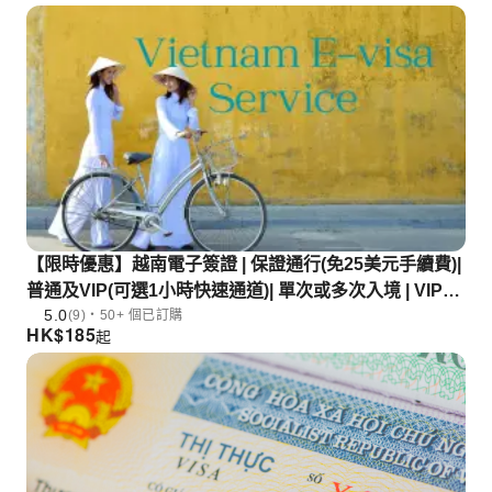
【限時優惠】越南電子簽證 | 保證通行(免25美元手續費)|
普通及VIP(可選1小時快速通道)| 單次或多次入境 | VIP快
5.0
速通道
(9)・50+ 個已訂購
HK$
185
起